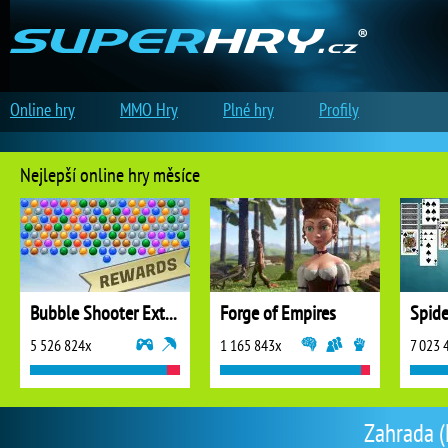
Online hry
MMO Hry
Plné hry
Profily
Nejlepší online hry měsíce
Bubble Shooter Extreme
Forge of Empires
5 526 824x
1 165 843x
7 023 
Zahrada (