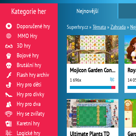
Kategorie her
Nejnovější
Doporučené hry
Superhry.cz »
Témata
»
Zahrada
»
Ne
MMO Hry
3D hry
Bojové hry
Brutální hry
Mojicon Garden Connect
Roy
Flash hry archiv
1 696x
14 0
Hry pro děti
Hry pro dívky
Hry pro dva
Hry se zvířaty
Karetní hry
Logické hry
Ultimate Plants TD
Gar