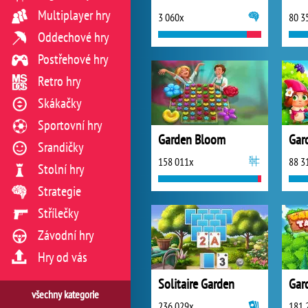
Multiplayer hry
3 060x
80 3
Oddechové hry
Postřehové hry
Retro hry
Skákačky
Sportovní hry
Garden Bloom
Gar
Srandičky
158 011x
88 3
Stolní hry
Strategie
Střílečky
Závodní hry
Hry od vás
Solitaire Garden
Gar
všechny kategorie
236 029x
181 