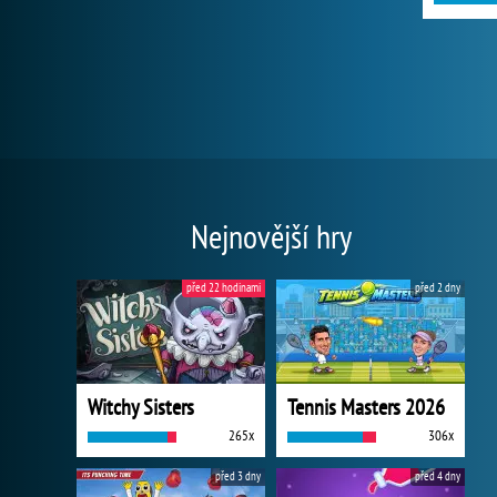
Nejnovější hry
před 22 hodinami
před 2 dny
Witchy Sisters
Tennis Masters 2026
265x
306x
před 3 dny
před 4 dny