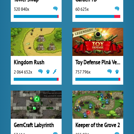
320 840x
60 625x
Kingdom Rush
Toy Defense Plná Verze
2 064 652x
757 796x
GemCraft Labyrinth
Keeper of the Grove 2