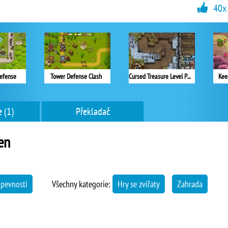
40x
efense
Tower Defense Clash
Cursed Treasure Level Pack
Kee
 (1)
Překladač
en
pevnosti
Všechny kategorie:
Hry se zvířaty
Zahrada