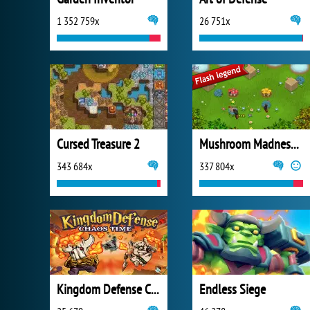
1 352 759x
26 751x
Cursed Treasure 2
Mushroom Madness 3
343 684x
337 804x
Kingdom Defense Chaos Time
Endless Siege