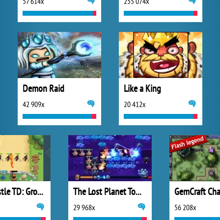
57 614x
255 074x
Demon Raid
Like a King
42 909x
20 412x
Wild Castle TD: Grow Empire
The Lost Planet Tower Defense
29 968x
56 208x