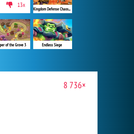
13x
Kingdom Defense Chaos Time
per of the Grove 3
Endless Siege
8 736×