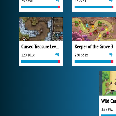
25 679x
46 278x
Cursed Treasure Level Pack
Keeper of the Grove 3
120 101x
230 631x
33 839x