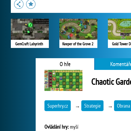
GemCraft Labyrinth
Keeper of the Grove 2
Gold Tower D
O hře
Komentáře
Chaotic Gard
Superhry.cz
→
Strategie
→
Obrana 
Ovládání hry:
myší