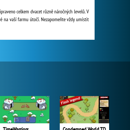
řipraveno celkem dvacet různě náročných levelů. V
eré na vaší farmu útočí. Nezapomeňte vždy umístit
TimeWarriors
Condemned World TD