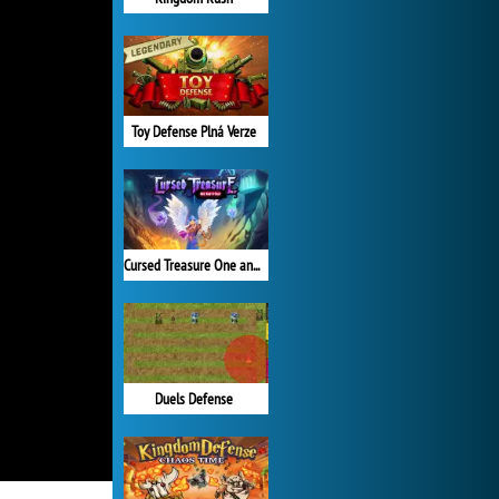
Toy Defense Plná Verze
Cursed Treasure One and Half
Duels Defense