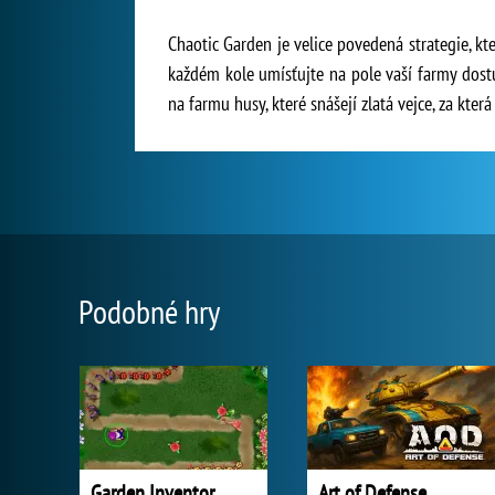
Chaotic Garden je velice povedená strategie, kt
každém kole umísťujte na pole vaší farmy dostup
na farmu husy, které snášejí zlatá vejce, za kte
Podobné hry
Garden Inventor
Art of Defense