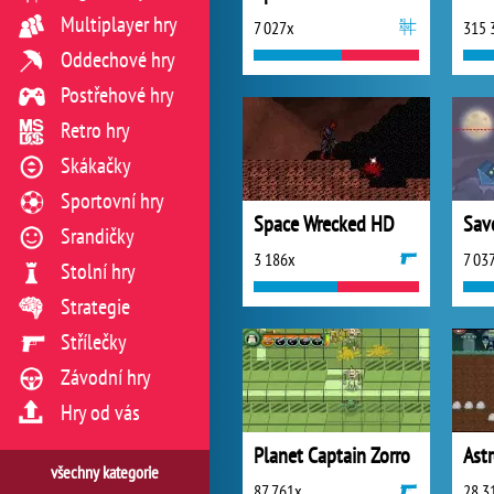
Multiplayer hry
7 027x
315 
Oddechové hry
Postřehové hry
Retro hry
Skákačky
Sportovní hry
Space Wrecked HD
Sav
Srandičky
3 186x
7 03
Stolní hry
Strategie
Střílečky
Závodní hry
Hry od vás
Planet Captain Zorro
Ast
všechny kategorie
87 761x
28 3