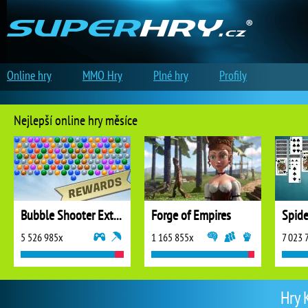
Online hry
MMO Hry
Plné hry
Profily
Nejlepší online hry měsíce
Bubble Shooter Extreme
Forge of Empires
5 526 985x
1 165 855x
7 023 
Hry 