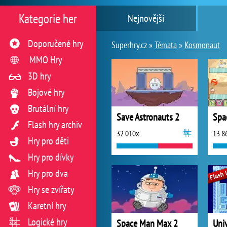
Kategorie her
Nejnovější
Doporučené hry
Superhry.cz »
Témata
»
Kosmonaut
MMO Hry
3D hry
Bojové hry
Brutální hry
Save Astronauts 2
Spa
Flash hry archiv
32 010x
13 8
Hry pro děti
Hry pro dívky
Hry pro dva
Hry se zvířaty
Karetní hry
Logické hry
Space Man Max 2
Uni