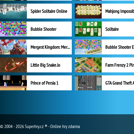
Spider Solitaire Online
Mahjong Impossi
Bubble Shooter
Solitaire
Mergest Kingdom: Merge Puzzle
Little Big Snake.io
Prince of Persia 1
GTA Grand Theft 
© 2004 - 2026 Superhry.cz ® - Online hry zdarma