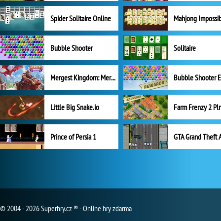
Spider Solitaire Online
Mahjong Impossi
Bubble Shooter
Solitaire
Mergest Kingdom: Merge Puzzle
Little Big Snake.io
Prince of Persia 1
GTA Grand Theft 
© 2004 - 2026 Superhry.cz ® - Online hry zdarma