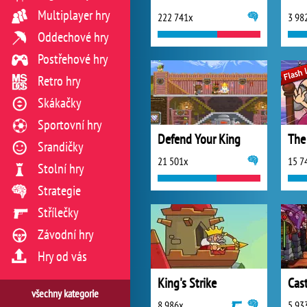
Multiplayer hry
222 741x
3 98
Oddechové hry
Postřehové hry
Retro hry
Skákačky
Sportovní hry
Defend Your King
The
Srandičky
21 501x
15 7
Stolní hry
Strategie
Střílečky
Závodní hry
Hry od vás
King's Strike
Cas
všechny kategorie
8 986x
5 93