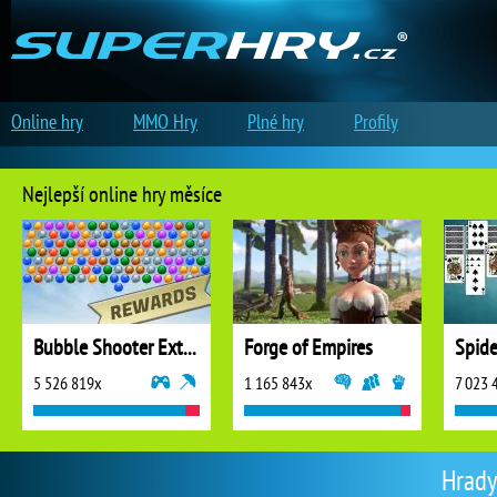
Online hry
MMO Hry
Plné hry
Profily
Nejlepší online hry měsíce
Bubble Shooter Extreme
Forge of Empires
5 526 819x
1 165 843x
7 023 
Hrady