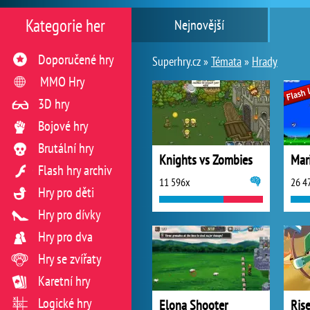
Kategorie her
Nejnovější
Doporučené hry
Superhry.cz »
Témata
»
Hrady
MMO Hry
3D hry
Bojové hry
Brutální hry
Knights vs Zombies
Mar
Flash hry archiv
11 596x
26 4
Hry pro děti
Hry pro dívky
Hry pro dva
Hry se zvířaty
Karetní hry
Logické hry
Elona Shooter
Ris