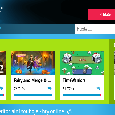
Přihlášení
y
Fairyland Merge & Magic
TimeWarriors
76 319x
31 774x
eritoriální souboje - hry online 5/5