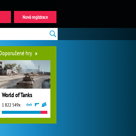
Nová registrace
Doporučené hry
World of Tanks
1 822 549x