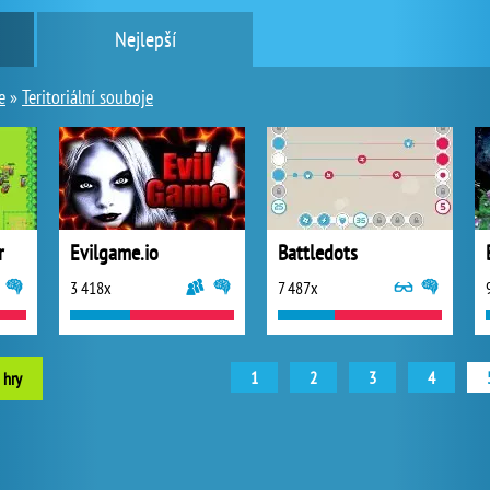
Nejlepší
e
»
Teritoriální souboje
r
Evilgame.io
Battledots
3 418x
7 487x
1
2
3
4
 hry