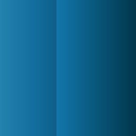
My Free Zoo
1 007 506x