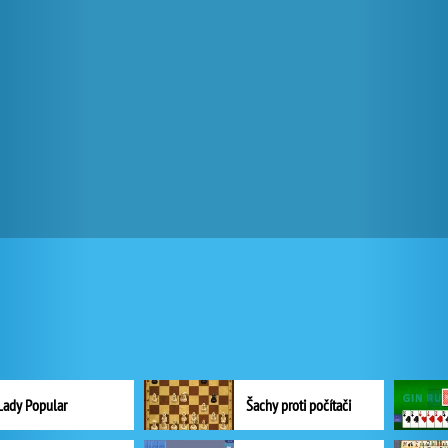
Lady Popular
Šachy proti počítači