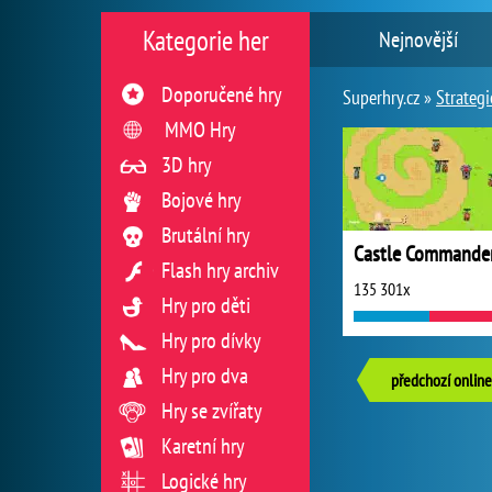
Kategorie her
Nejnovější
Doporučené hry
Superhry.cz »
Strategi
MMO Hry
3D hry
Bojové hry
Brutální hry
Castle Commande
Flash hry archiv
135 301x
Hry pro děti
Hry pro dívky
Hry pro dva
předchozí online
Hry se zvířaty
Karetní hry
Logické hry