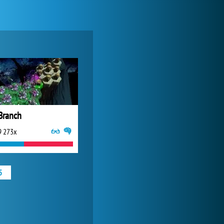
Zoo 2: Animal Park
244 919x
Branch
9 273x
Lady Popular
1 313 955x
5