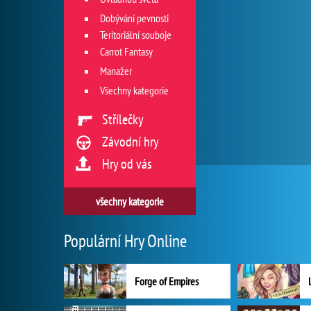
Dobývání pevnosti
Teritoriální souboje
Carrot Fantasy
Manažer
Všechny kategorie
Střílečky
Závodní hry
Hry od vás
všechny kategorie
Populární Hry Online
Forge of Empires