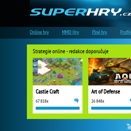
Online hry
MMO Hry
Plné hry
Profil
Strategie online - redakce doporučuje
Castle Craft
Art of Defense
67 818x
26 848x
T