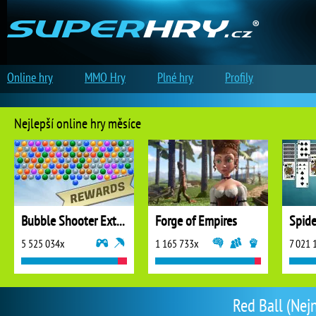
Online hry
MMO Hry
Plné hry
Profily
Nejlepší online hry měsíce
Bubble Shooter Extreme
Forge of Empires
5 525 034x
1 165 733x
7 021 
Red Ball (Nej