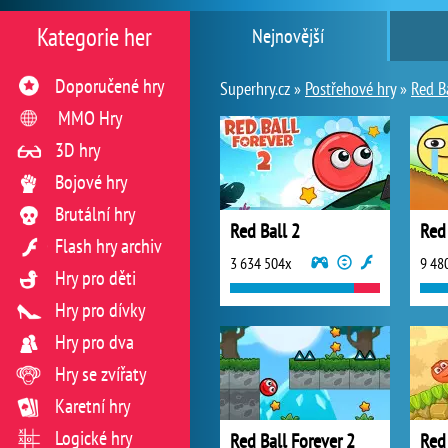
Kategorie her
Nejnovější
Doporučené hry
Superhry.cz »
Postřehové hry
»
Red B
MMO Hry
3D hry
Bojové hry
Brutální hry
Red Ball 2
Red
Flash hry archiv
3 634 504x
9 48
Hry pro děti
Hry pro dívky
Hry pro dva
Hry se zvířaty
Karetní hry
Logické hry
Red Ball Forever 2
Red 