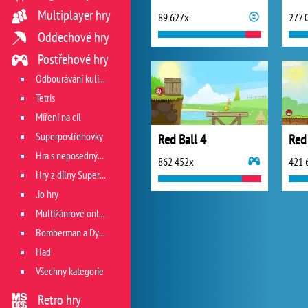
Multiplayer hry
89 627x
277 
Oddechové hry
Postřehové hry
Odbourávání kuliček
Tetris
Míření na cíl
Superpostřehovky
Red Ball 4
Red 
Hra s neposedným míčkem
862 452x
421 
Hry z dílny Superhry.cz
.io hry
Multižánrové online hry
Bomberman a Dyna Blaster
Had
Všechny kategorie
Retro hry