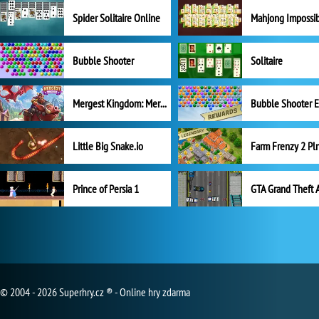
Spider Solitaire Online
Mahjong Impossi
Bubble Shooter
Solitaire
Mergest Kingdom: Merge Puzzle
Little Big Snake.io
Prince of Persia 1
GTA Grand Theft 
© 2004 - 2026 Superhry.cz ® - Online hry zdarma