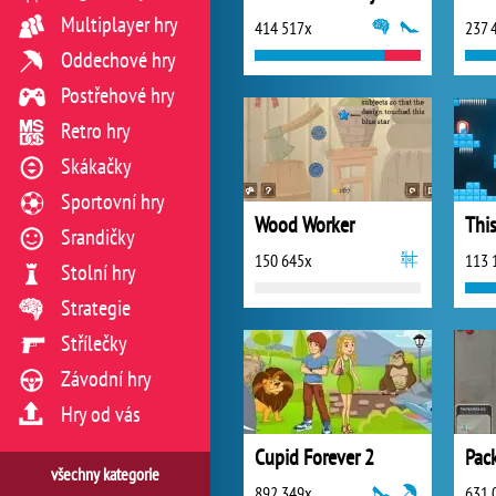
Multiplayer hry
414 517x
237 
Oddechové hry
Postřehové hry
Retro hry
Skákačky
Sportovní hry
Wood Worker
Srandičky
150 645x
113 
Stolní hry
Strategie
Střílečky
Závodní hry
Hry od vás
Cupid Forever 2
Pack
všechny kategorie
892 349x
631 