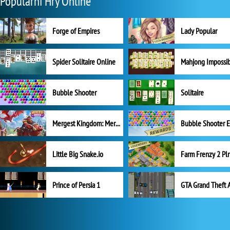
Populární Hry Online
Forge of Empires
Lady Popular
Spider Solitaire Online
Mahjong Impossi
Bubble Shooter
Solitaire
Mergest Kingdom: Merge Puzzle
Little Big Snake.io
Prince of Persia 1
GTA Grand Theft 