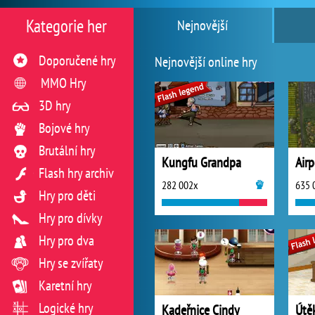
Kategorie her
Nejnovější
Doporučené hry
Nejnovější online hry
MMO Hry
3D hry
Bojové hry
Brutální hry
Kungfu Grandpa
Flash hry archiv
282 002x
635 
Hry pro děti
Hry pro dívky
Hry pro dva
Hry se zvířaty
Karetní hry
Logické hry
Kadeřnice Cindy
Útě