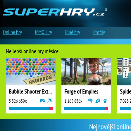
Online hry
MMO Hry
Plné hry
Profily
Nejlepší online hry měsíce
Bubble Shooter Extreme
Forge of Empires
5 526 659x
1 165 836x
7 023 
Nejnovější onlin