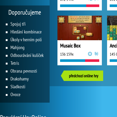
Doporučujeme
Spojuj tři
Hledání kombinace
Úkoly v herním poli
Musaic Box
Anc
Mahjong
136 159x
145 
Odbourávání kuliček
Tetris
Obrana pevnosti
předchozí online hry
Drakohamy
Sladkosti
Ovoce