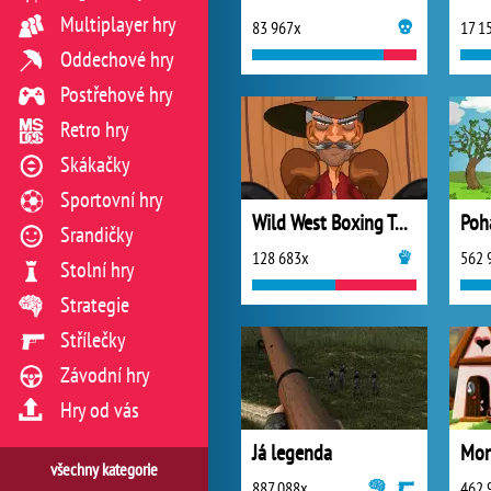
Multiplayer hry
83 967x
17 1
Oddechové hry
Postřehové hry
Retro hry
Skákačky
Sportovní hry
Wild West Boxing Tournament
Poh
Srandičky
128 683x
562 
Stolní hry
Strategie
Střílečky
Závodní hry
Hry od vás
Já legenda
Mon
všechny kategorie
887 088x
462 