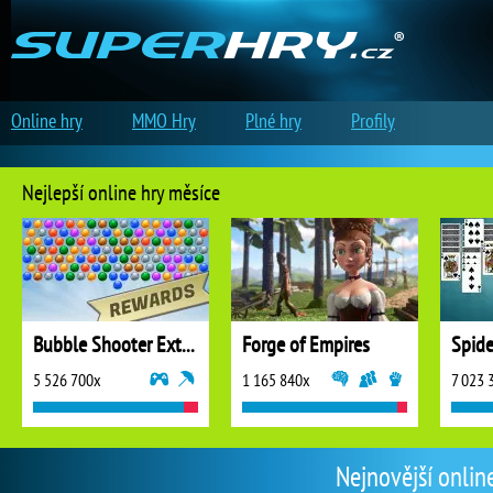
Online hry
MMO Hry
Plné hry
Profily
Nejlepší online hry měsíce
Bubble Shooter Extreme
Forge of Empires
5 526 700x
1 165 840x
7 023 
Nejnovější onlin