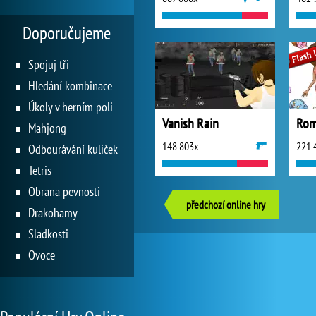
Doporučujeme
Spojuj tři
Hledání kombinace
Úkoly v herním poli
Vanish Rain
Mahjong
148 803x
221 
Odbourávání kuliček
Tetris
Obrana pevnosti
předchozí online hry
Drakohamy
Sladkosti
Ovoce