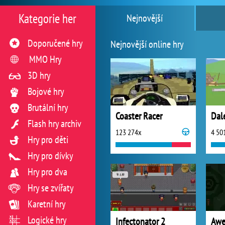
Kategorie her
Nejnovější
Doporučené hry
Nejnovější online hry
MMO Hry
3D hry
Bojové hry
Brutální hry
Coaster Racer
Dal
Flash hry archiv
123 274x
4 50
Hry pro děti
Hry pro dívky
Hry pro dva
Hry se zvířaty
Karetní hry
Logické hry
Infectonator 2
Awe