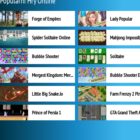
Populární Hry Online
Forge of Empires
Lady Popular
Spider Solitaire Online
Mahjong Impossi
Bubble Shooter
Solitaire
Mergest Kingdom: Merge Puzzle
Little Big Snake.io
Prince of Persia 1
GTA Grand Theft 