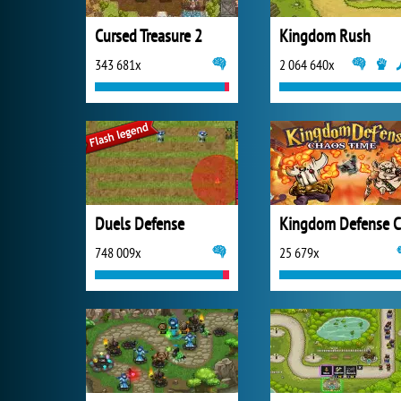
Cursed Treasure 2
Kingdom Rush
343 681x
2 064 640x
Duels Defense
748 009x
25 679x