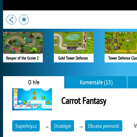
Keeper of the Grove 2
Gold Tower Defense
Tower Defense Cla
O hře
Komentáře (15)
Carrot Fantasy
Superhry.cz
→
Strategie
→
Obrana pevnosti
V