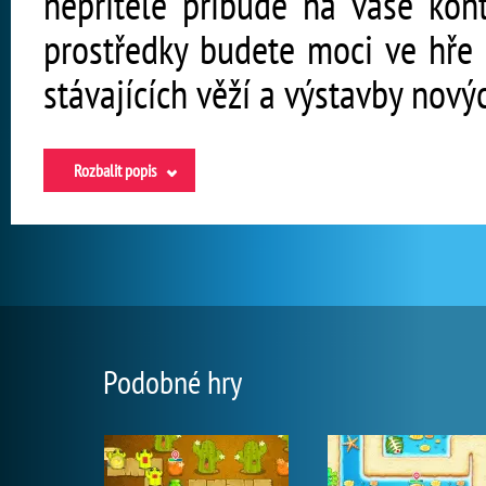
nepřítele přibude na vaše kon
prostředky budete moci ve hře 
stávajících věží a výstavby nový
Rozbalit popis
Podobné hry