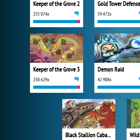
Keeper of the Grove 2
Gold Tower Defens
255 074x
59 472x
Keeper of the Grove 3
Demon Raid
230 629x
42 908x
Black Stallion Cabaret