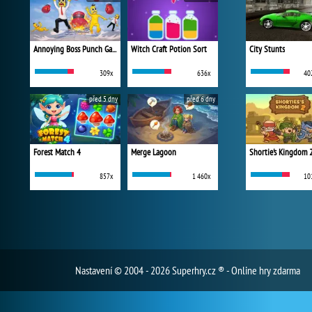
Annoying Boss Punch Game
Witch Craft Potion Sort
City Stunts
309x
636x
40
před 5 dny
před 6 dny
Forest Match 4
Merge Lagoon
Shortie's Kingdom 
857x
1 460x
10
Nastavení
© 2004 - 2026 Superhry.cz ® - Online hry zdarma