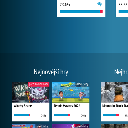
7 946x
33 83
Nejnovější hry
Nejhr
před 16 hodinami
před 2 dny
Witchy Sisters
Tennis Masters 2026
Mountain Truck Tra
248x
294x
29
před 3 dny
před 4 dny