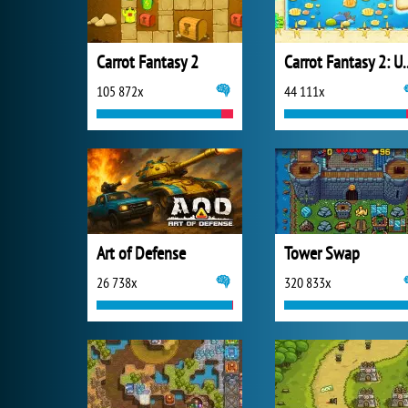
Carrot Fantasy 2
Carrot Fantas
105 872x
44 111x
Art of Defense
Tower Swap
26 738x
320 833x