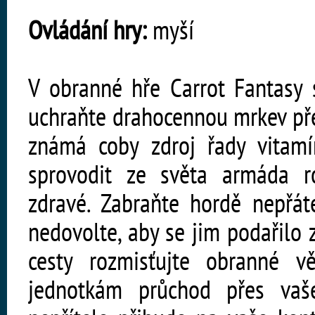
Ovládání hry:
myší
V obranné hře Carrot Fantasy 
uchraňte drahocennou mrkev pře
známá coby zdroj řady vitamí
sprovodit ze světa armáda ro
zdravé. Zabraňte hordě nepřáte
nedovolte, aby se jim podařilo
cesty rozmisťujte obranné 
jednotkám průchod přes vaš