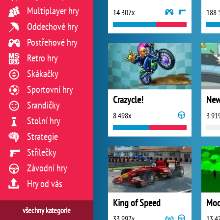
Multiplayer hry
14 307x
188 
Oddechové hry
Postřehové hry
Retro hry
Skákačky
Sportovní hry
Crazycle!
New
Srandičky
8 498x
3 91
Stolní hry
Strategie
Střílečky
Závodní hry
Hry od vás
King of Speed
Mod
všechny kategorie
33 997x
13 4