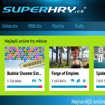
Online hry
MMO Hry
Plné hry
Profily
Nejlepší online hry měsíce
Bubble Shooter Extreme
Forge of Empires
5 526 866x
1 165 847x
7 023 
Nejnovější onlin