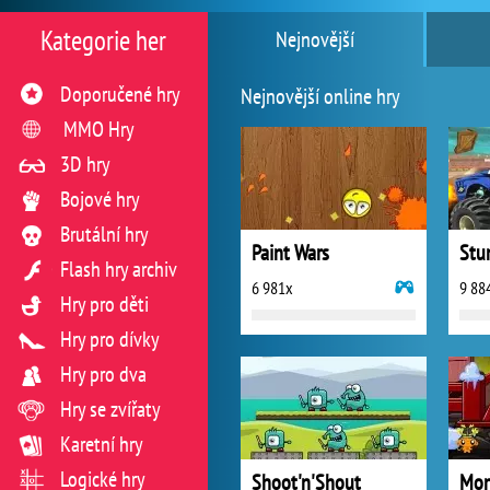
Kategorie her
Nejnovější
Doporučené hry
Nejnovější online hry
MMO Hry
3D hry
Bojové hry
Brutální hry
Paint Wars
Stu
Flash hry archiv
6 981x
9 88
Hry pro děti
Hry pro dívky
Hry pro dva
Hry se zvířaty
Karetní hry
Logické hry
Shoot'n'Shout