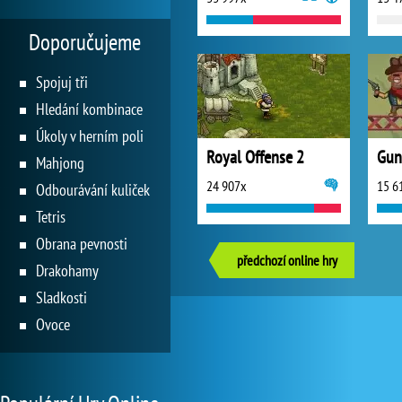
Doporučujeme
Spojuj tři
Hledání kombinace
Úkoly v herním poli
Royal Offense 2
Gun
Mahjong
24 907x
15 6
Odbourávání kuliček
Tetris
Obrana pevnosti
předchozí online hry
Drakohamy
Sladkosti
Ovoce