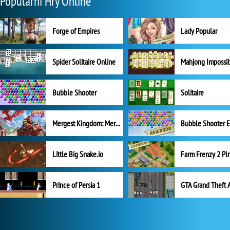
Populární Hry Online
Forge of Empires
Lady Popular
Spider Solitaire Online
Mahjong Impossi
Bubble Shooter
Solitaire
Mergest Kingdom: Merge Puzzle
Little Big Snake.io
Prince of Persia 1
GTA Grand Theft 