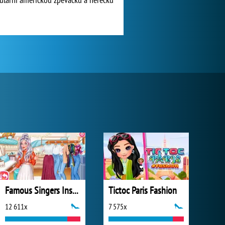
Famous Singers Insta Divas
Tictoc Paris Fashion
12 611x
7 575x