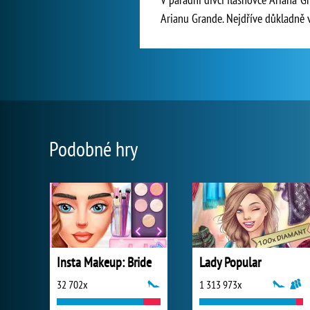
Arianu Grande. Nejdříve důkladně vyč
Podobné hry
Insta Makeup: Bride
Lady Popular
32 702x
1 313 973x