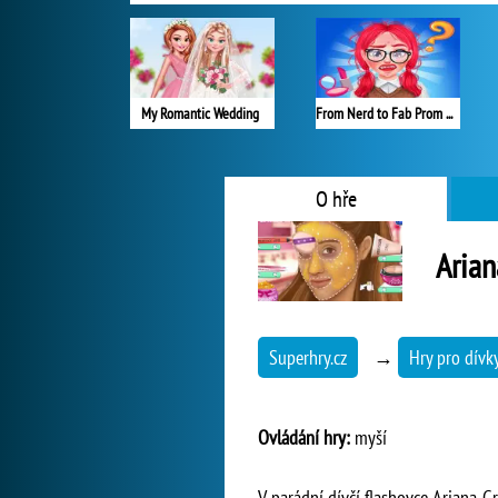
My Romantic Wedding
From Nerd to Fab Prom Edition
O hře
Aria
Superhry.cz
→
Hry pro dívk
Ovládání hry:
myší
V parádní dívčí flashovce Ariana G