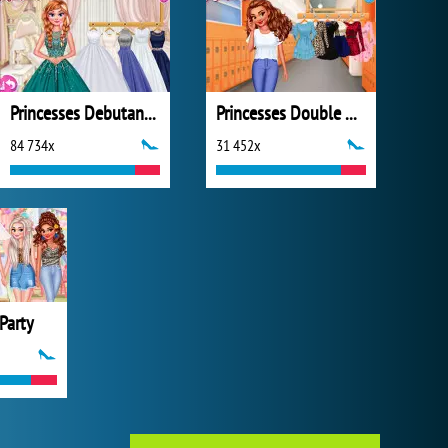
Princesses Debutante Ball
Princesses Double Date
84 734x
31 452x
Party