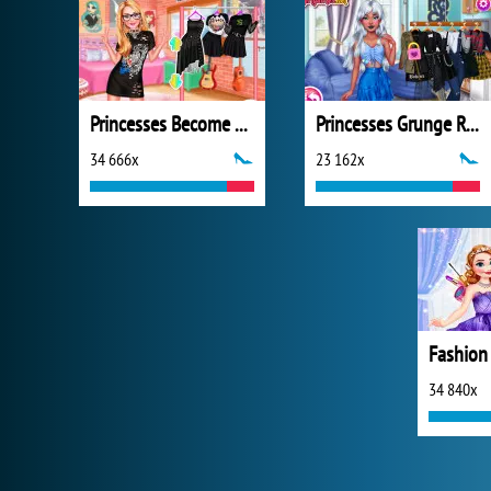
Princesses Become Rebels Punks
Princesses Grunge Rockstars
34 666x
23 162x
34 840x