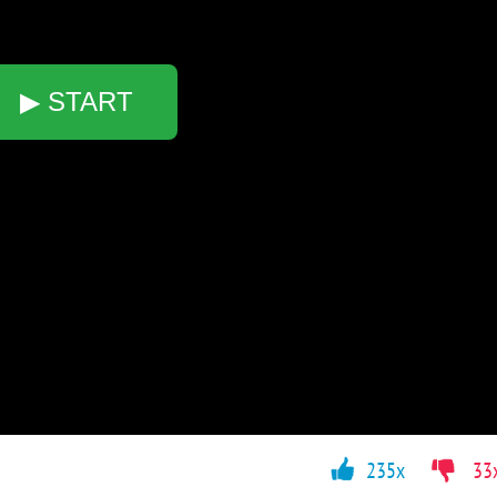
▶ START
235x
33