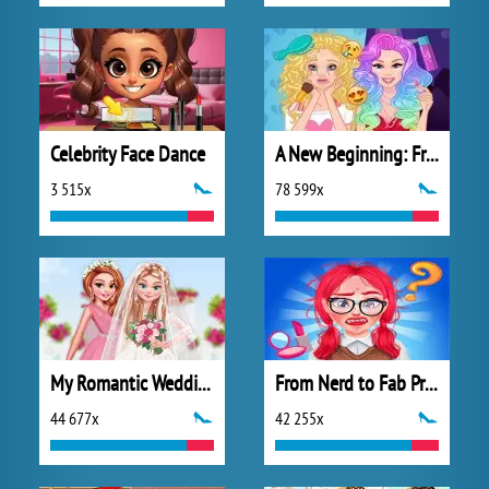
Celebrity Face Dance
A New Beginning: From Sad To Fab
3 515x
78 599x
My Romantic Wedding
From Nerd to Fab Prom Edition
44 677x
42 255x