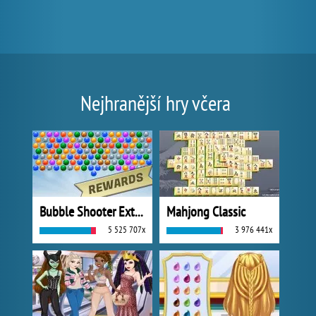
Nejhranější hry včera
Bubble Shooter Extreme
Mahjong Classic
5 525 707x
3 976 441x