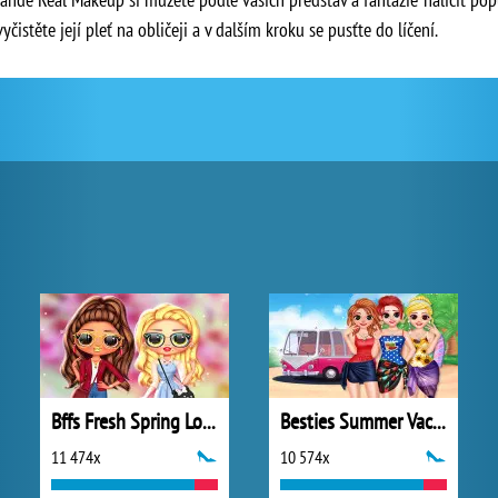
istěte její pleť na obličeji a v dalším kroku se pusťte do líčení.
Bffs Fresh Spring Look
Besties Summer Vacation
11 474x
10 574x