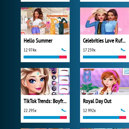
Hello Summer
Celebrities Love Ruffles
12 974x
17 259x
TikTok Trends: Boyfriend Fashion
Royal Day Out
22 295x
12 992x