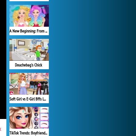
A New Beginning: From Sad To Fab
Douchebag's Chick
Soft Girl vs E-Girl Bffs Looks
x
TikTok Trends: Boyfriend Fashion