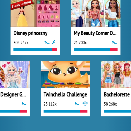
Disney princezny
My Beauty Corner Decoration
305 247x
21 700x
Fashion Designer Gala
Twinchella Challenge
Bachelorette 
23 112x
58 268x