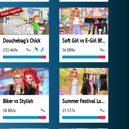
Douchebag's Chick
Soft Girl vs E-Girl Bffs Looks
233 469x
56 009x
Biker vs Stylish
Summer Festival Looks
18 802x
23 577x