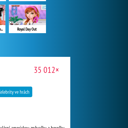
Princesses Become Rebels Punks
Royal Day Out
35 012×
Celebrity ve hrách
pulární americkou zpěvačku a herečku