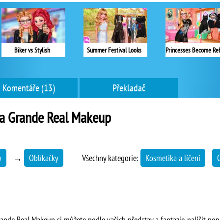
Biker vs Stylish
Summer Festival Looks
Komentáře (13)
Překladač
na Grande Real Makeup
y
→
Oblíkačky
Všechny kategorie:
Kosmetika a líčení
rande Real Makeup si můžete podle vašich představ a fantazie nalíčit po