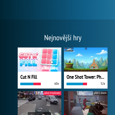
Nejnovější hry
Cut N Fill
One Shot Tower: Physics Destroyer
60x
52x
před 4 hodinami
před 1 dnem