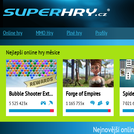
Online hry
MMO Hry
Plné hry
Profily
Nejlepší online hry měsíce
Bubble Shooter Extreme
Forge of Empires
5 525 423x
1 165 755x
7 021 
Nejnovější onlin