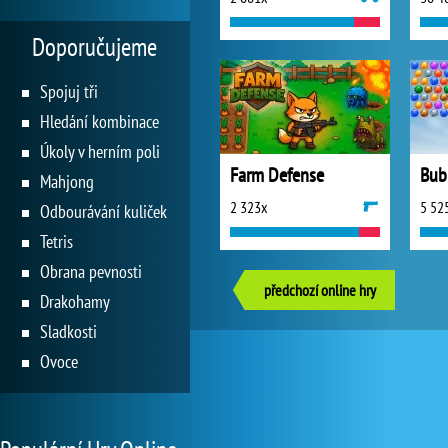
Doporučujeme
Spojuj tři
Hledání kombinace
Úkoly v herním poli
Farm Defense
Mahjong
2 323x
5 52
Odbourávání kuliček
Tetris
Obrana pevnosti
předchozí online hry
Drakohamy
Sladkosti
Ovoce