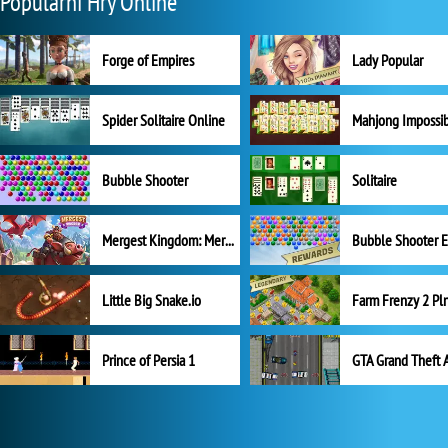
Populární Hry Online
Forge of Empires
Lady Popular
Spider Solitaire Online
Mahjong Impossi
Bubble Shooter
Solitaire
Mergest Kingdom: Merge Puzzle
Little Big Snake.io
Prince of Persia 1
GTA Grand Theft 