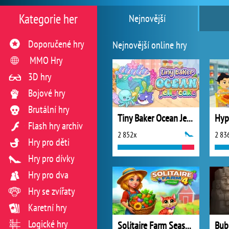
Kategorie her
Nejnovější
Doporučené hry
Nejnovější online hry
MMO Hry
3D hry
Bojové hry
Brutální hry
Tiny Baker Ocean Jelly Cake
Flash hry archiv
2 852x
2 83
Hry pro děti
Hry pro dívky
Hry pro dva
Hry se zvířaty
Karetní hry
Logické hry
Solitaire Farm Seasons 4