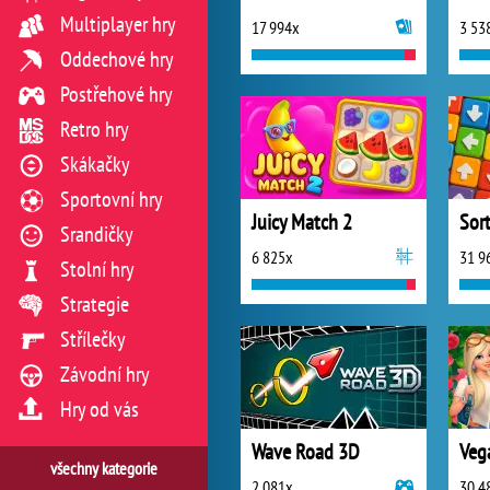
Multiplayer hry
17 994x
3 53
Oddechové hry
Postřehové hry
Retro hry
Skákačky
Sportovní hry
Juicy Match 2
Sort
Srandičky
6 825x
31 9
Stolní hry
Strategie
Střílečky
Závodní hry
Hry od vás
Wave Road 3D
Vega
všechny kategorie
2 081x
30 4