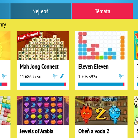
Nejlepší
Témata
hry
Mah Jong Connect
Eleven Eleven
11 686 273x
1 703 392x
Jewels of Arabia
Oheň a voda 2