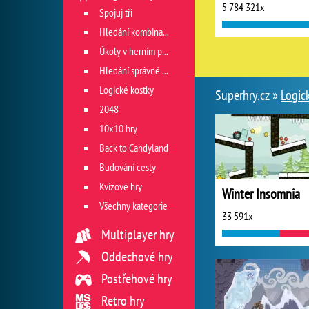
5 784 321x
Spojuj tři
Hledání kombinace
Úkoly v herním poli
Hledání správné cesty
Logické kostky
Superhry.cz »
Logic
2048
10x10 hry
Back to Candyland
Budování cesty
Kvízové hry
Winter Insomnia
Všechny kategorie
33 591x
Multiplayer hry
Oddechové hry
Postřehové hry
Retro hry