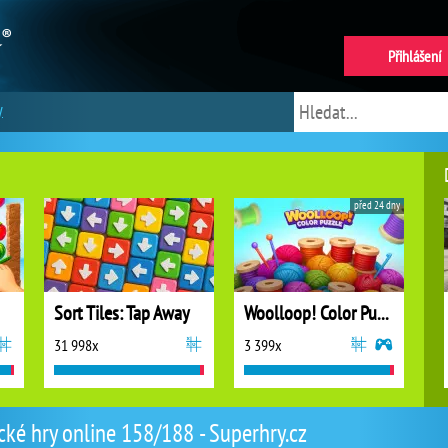
Přihlášení
y
před 24 dny
Sort Tiles: Tap Away
Woolloop! Color Puzzle
31 998x
3 399x
cké hry online 158/188 - Superhry.cz