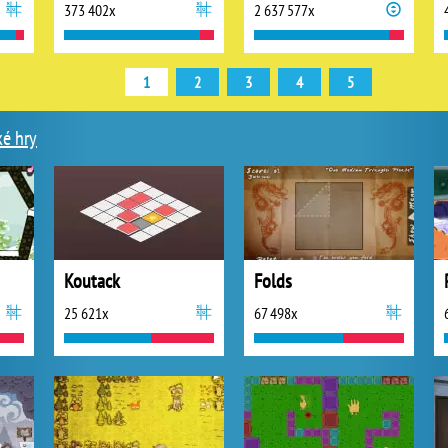
373 402x
2 637 577x
1
2
3
4
5
ké hry
Koutack
Folds
25 621x
67 498x