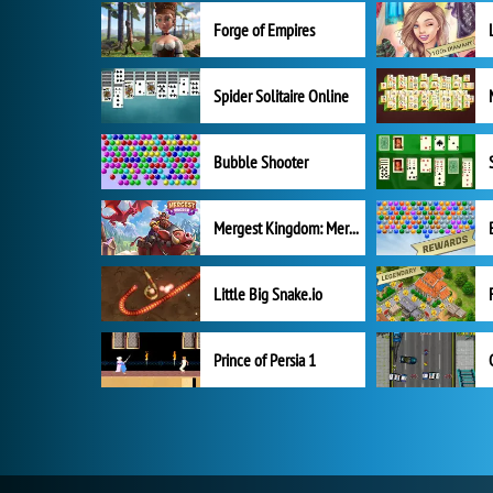
Forge of Empires
Spider Solitaire Online
Bubble Shooter
Mergest Kingdom: Merge Puzzle
Little Big Snake.io
Prince of Persia 1