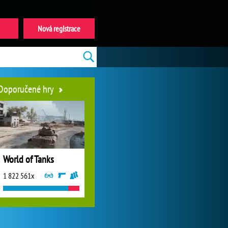
Nová registrace
Doporučené hry
World of Tanks
1 822 561x