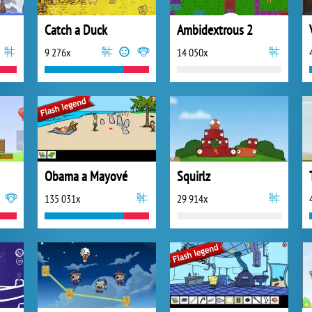
Catch a Duck
Ambidextrous 2
9 276x
14 050x
Obama a Mayové
Squirlz
135 031x
29 914x