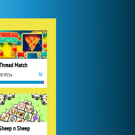
Forge of Empires
1 165 774x
Thread Match
20 955x
Lady Popular
1 313 969x
Sheep n Sheep