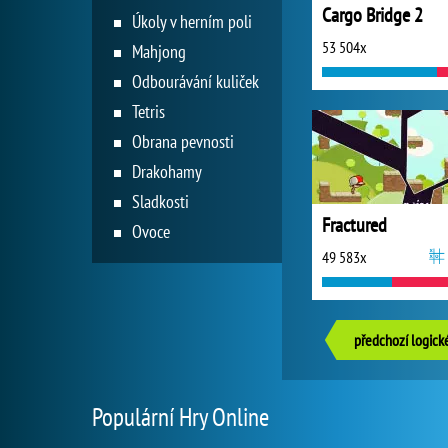
Cargo Bridge 2
Úkoly v herním poli
53 504x
Mahjong
Odbourávání kuliček
Tetris
Obrana pevnosti
Drakohamy
Sladkosti
Fractured
Ovoce
49 583x
předchozí logick
Populární Hry Online