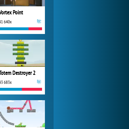
Vortex Point
41 640x
Totem Destroyer 2
43 683x