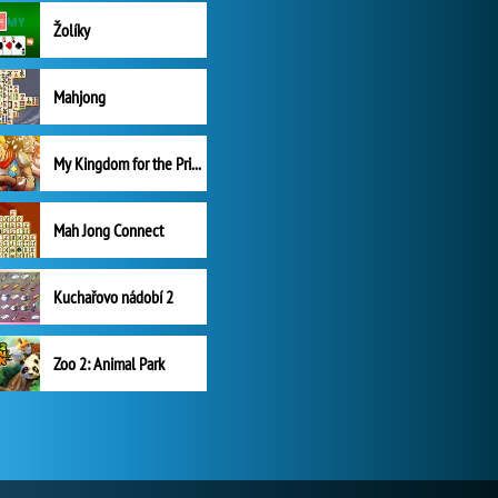
Žolíky
Mahjong
My Kingdom for the Princess Plná verze
Mah Jong Connect
Kuchařovo nádobí 2
Zoo 2: Animal Park