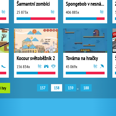
Šarmantní zombíci
Spongebob v nesnázích
25 873x
406 885x
Kocour světoběžník 2
Továrna na hračky
156 834x
45 069x
157
158
159
..
188
é hry