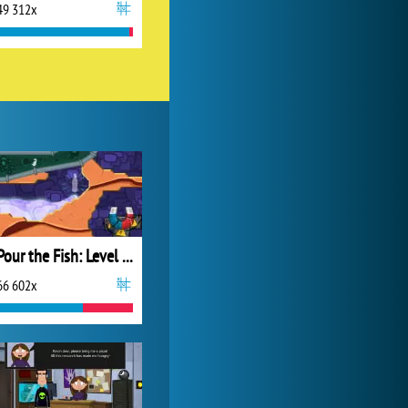
49 312x
My Free Zoo
1 007 510x
Pour the Fish: Level Pack
66 602x