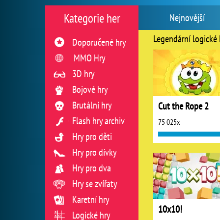
Kategorie her
Nejnovější
Legendární logické 
Doporučené hry
MMO Hry
3D hry
Bojové hry
Brutální hry
Cut the Rope 2
Flash hry archiv
75 025x
Hry pro děti
Hry pro dívky
Hry pro dva
Hry se zvířaty
Karetní hry
10x10!
Logické hry