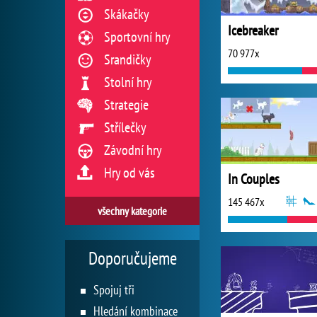
Skákačky
Icebreaker
Sportovní hry
70 977x
Srandičky
Stolní hry
Strategie
Střílečky
Závodní hry
Hry od vás
In Couples
145 467x
všechny kategorie
Doporučujeme
Spojuj tři
Hledání kombinace