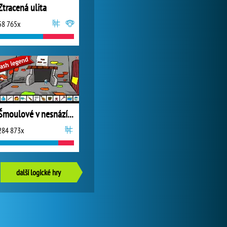
Ztracená ulita
58 765x
Šmoulové v nesnázích
284 873x
další logické hry