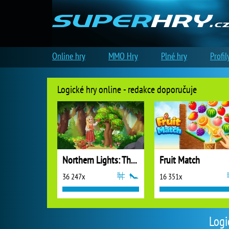
Online hry
MMO Hry
Plné hry
Profil
Logické hry online - redakce doporučuje
Northern Lights: The Secret of the Forest
Fruit Match
36 247x
16 351x
Logi