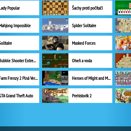
Lady Popular
Šachy proti počítači
Mahjong Impossible
Spider Solitaire
Solitaire
Masked Forces
Bubble Shooter Extreme
Oheň a voda
Farm Frenzy 2 Plná Verze
Heroes of Might and Magic II
GTA Grand Theft Auto
Prehistorik 2