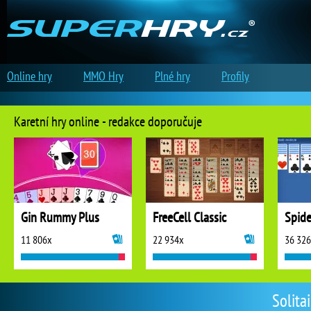
Online hry
MMO Hry
Plné hry
Profily
Karetní hry online - redakce doporučuje
Gin Rummy Plus
FreeCell Classic
Spide
11 806x
22 934x
36 32
Solita