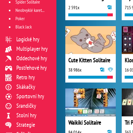
Spider Solitaire
2 591x
715 
Neobvyklé karetní hry
Poker
Black Jack
Logické hry
Multiplayer hry
Oddechové hry
Cute Kitten Solitaire
Postřehové hry
38 986x
16 0
Retro hry
Skákačky
Sportovní hry
Srandičky
Stolní hry
Waikiki Solitaire
Tri 
Strategie
84 014x
363 