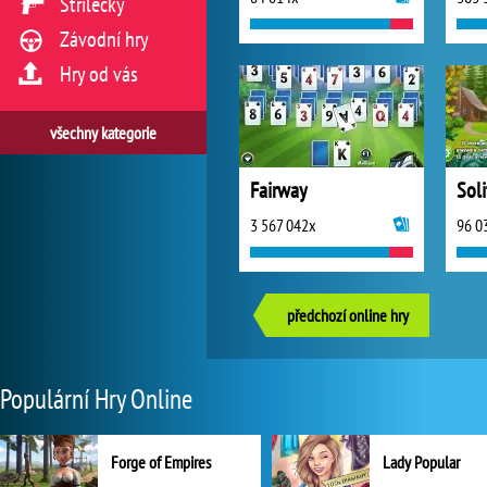
Střílečky
Závodní hry
Hry od vás
všechny kategorie
Fairway
3 567 042x
96 0
předchozí online hry
Populární Hry Online
Forge of Empires
Lady Popular