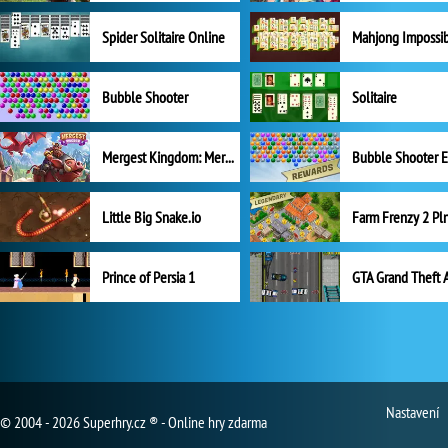
Spider Solitaire Online
Mahjong Impossi
Bubble Shooter
Solitaire
Mergest Kingdom: Merge Puzzle
Little Big Snake.io
Prince of Persia 1
GTA Grand Theft 
Nastavení
© 2004 - 2026 Superhry.cz ® - Online hry zdarma