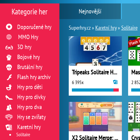
Kategorie her
Nejnovější
Doporučené hry
Superhry.cz »
Karetní hry
»
Solitaire
MMO Hry
3D hry
Bojové hry
Brutální hry
Tripeaks Solitaire Holiday
Mast
Flash hry archiv
6 395x
2 85
Hry pro děti
Hry pro dívky
Hry pro dva
Hry se zvířaty
Karetní hry
Solitaire
X2 Solitaire Merge: 2048 Cards
Crys