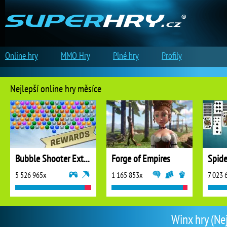
Online hry
MMO Hry
Plné hry
Profily
Nejlepší online hry měsíce
Bubble Shooter Extreme
Forge of Empires
5 526 965x
1 165 853x
7 023 
Winx hry (Nej