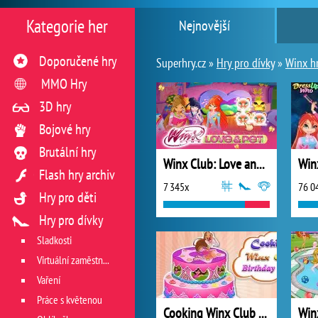
Kategorie her
Nejnovější
Doporučené hry
Superhry.cz »
Hry pro dívky
»
Winx h
MMO Hry
3D hry
Bojové hry
Brutální hry
Winx Club: Love and Pet
Win
Flash hry archiv
7 345x
76 0
Hry pro děti
Hry pro dívky
Sladkosti
Virtuální zaměstnání v restauraci
Vaření
Práce s květenou
Cooking Winx Club Birthday Cake
Winx