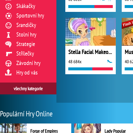
Skákačky
Sportovní hry
Srandičky
Stolní hry
Strategie
Stella Facial Makeover Winx Club
Mus
Střílečky
48 684x
40 6
Závodní hry
Hry od vás
všechny kategorie
Populární Hry Online
Forge of Empires
Lady Popular