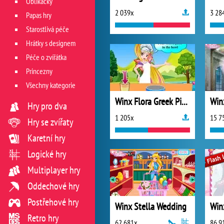
Oblíkačky
2 039x
3 28
Papas hry
Starostlivá péče
Hrátky s designem
Péče o zvířátka
Princezny
Všechny kategorie
Winx Flora Greek Pita Pizzas
Hry pro dva
1 205x
15 7
Hry se zvířaty
Karetní hry
Logické hry
Multiplayer hry
Oddechové hry
Postřehové hry
Winx Stella Wedding
Retro hry
62 681x
86 9