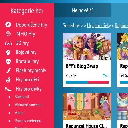
Kategorie her
Nejnovější
Doporučené hry
Superhry.cz »
Hry pro dívky
»
Rapunz
MMO Hry
3D hry
Bojové hry
Brutální hry
BFF's Blog Swap
Flash hry archiv
9 576x
34 6
Hry pro děti
Hry pro dívky
Sladkosti
Virtuální zaměstnání v restauraci
Vaření
Práce s květenou
Rapunzel House Cleaning And Makeover