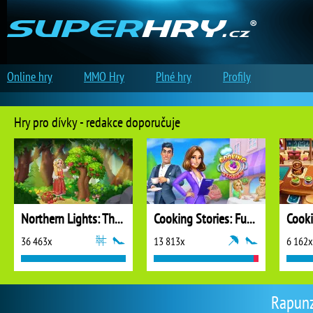
Online hry
MMO Hry
Plné hry
Profily
Hry pro dívky - redakce doporučuje
Northern Lights: The Secret of the Forest
Cooking Stories: Fun Cafe Game
Cook
36 463x
13 813x
6 162x
Rapunz