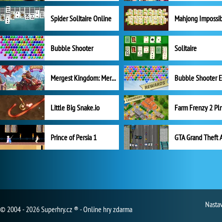
Spider Solitaire Online
Mahjong Impossi
Bubble Shooter
Solitaire
Mergest Kingdom: Merge Puzzle
Little Big Snake.io
Prince of Persia 1
GTA Grand Theft 
Nasta
© 2004 - 2026 Superhry.cz ® - Online hry zdarma