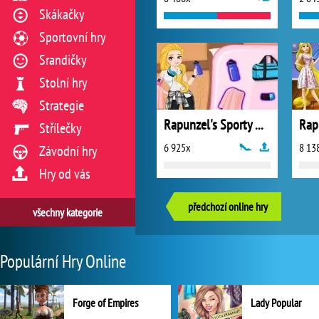
Skákačky
Sportovní hry
Srandičky
Stolní hry
Strategie
Rapunzel's Sporty Outfit
Střílečky
6 925x
8 13
Závodní hry
Hry od vás
předchozí online hry
všechny kategorie
Populární Hry Online
Forge of Empires
Lady Popular