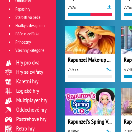
Oblíkačky
752x
775x
Papas hry
Starostlivá péče
Hrátky s designem
Péče o zvířátka
Princezny
Všechny kategorie
Rapunzel Make-up Artist
Hry pro dva
7 077x
3 74
Hry se zvířaty
Karetní hry
Logické hry
Multiplayer hry
Oddechové hry
Postřehové hry
Rapunzel's Spring Vlog
Retro hry
8 486x
2 04