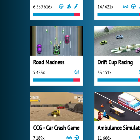
6 389 616x
147 421x
Road Madness
Drift Cup Racing
5 483x
33 151x
CCG - Car Crash Game
Am
7 189x
11 666x