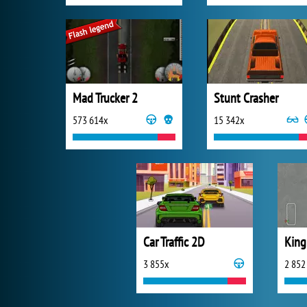
Mad Trucker 2
Stunt Crasher
573 614x
15 342x
Car Traffic 2D
King 
3 855x
2 852