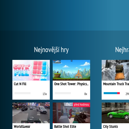
Nejnovější hry
Nejhr
Cut N Fill
One Shot Tower: Physics Destroyer
Mountain Truck Tra
13x
8x
29
před hodinou
WorldGuessr
Battle Shot Elite
City Stunts