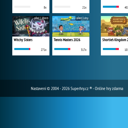
8x
21x
40
před 1 dnem
před 3 dny
Witchy Sisters
Tennis Masters 2026
Shortie's Kingdom 
271x
317x
10
Nastavení
© 2004 - 2026 Superhry.cz ® - Online hry zdarma