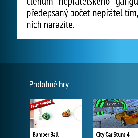
členům nepřátelského gangu
předepsaný počet nepřátel tím,
nich narazíte.
Podobné hry
Bumper Ball
City Car Stunt 4