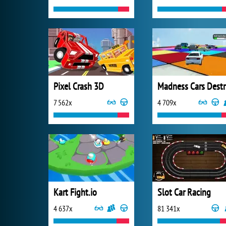
Pixel Crash 3D
M
7 562x
4 709x
Kart Fight.io
Slot Car Racing
4 637x
81 341x