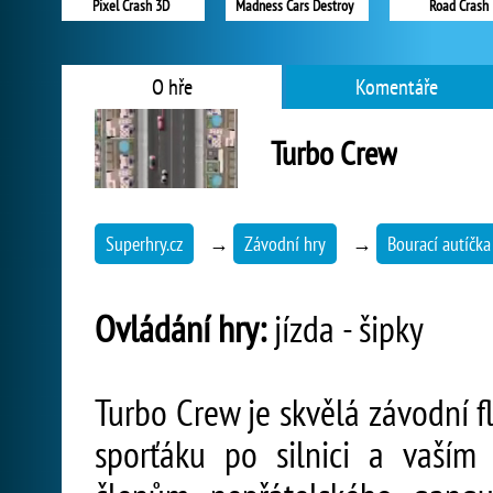
Pixel Crash 3D
Madness Cars Destroy
Road Crash
O hře
Komentáře
Turbo Crew
Superhry.cz
→
Závodní hry
→
Bourací autíčka
Ovládání hry:
jízda - šipky
Turbo Crew je skvělá závodní f
sporťáku po silnici a vaším