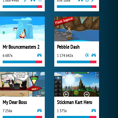
1 008 498x
838 108x
Mr Bouncemasters 2
Pebble Dash
6 687x
1 174 642x
My Dear Boss
Stickman Kart Hero
7 256x
1 375x