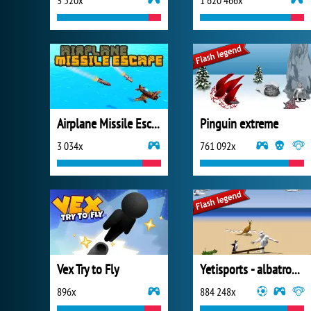
3 520x
1 620 466x
Airplane Missile Escape
Pinguin extreme
3 034x
761 092x
Vex Try to Fly
Yetisports - albatros overload
896x
884 248x