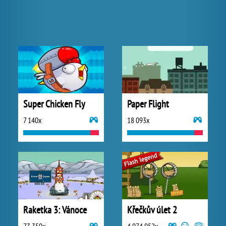
Super Chicken Fly
Paper Flight
7 140x
18 093x
Raketka 3: Vánoce
Křečkův úlet 2