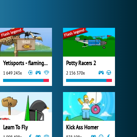
Yetisports - flamingo drive
Potty Racers 2
1 649 243x
2 156 370x
Learn To Fly
Kick Ass Homer