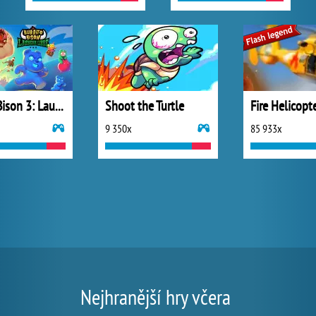
Burrito Bison 3: Launcha Libre
Shoot the Turtle
Fire Helicopt
9 350x
85 933x
Nejhranější hry včera