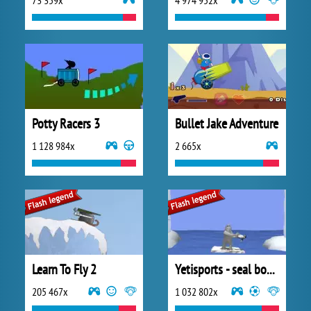
73 359x
4 974 952x
Potty Racers 3
Bullet Jake Adventure
1 128 984x
2 665x
Learn To Fly 2
Yetisports - seal bounce
205 467x
1 032 802x