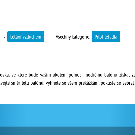
2
→
Létání vzduchem
Všechny kategorie:
Pilot letadla
shovka, ve které bude vaším úkolem pomoci modrému balónu získat zp
vejte směr letu balónu, vyhněte se všem překážkám, pokuste se sebrat