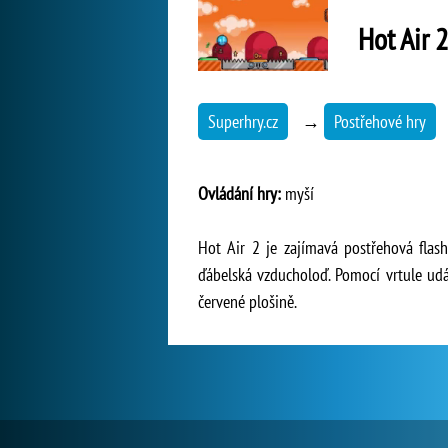
Hot Air 
Superhry.cz
→
Postřehové hry
Ovládání hry:
myší
Hot Air 2 je zajímavá postřehová fla
ďábelská vzducholoď. Pomocí vrtule udá
červené plošině.