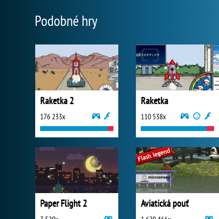
Podobné hry
Raketka 2
Raketka
176 233x
110 538x
Paper Flight 2
Aviatická pouť