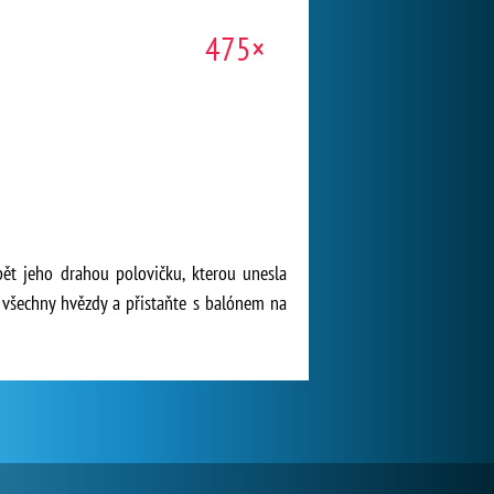
475×
ět jeho drahou polovičku, kterou unesla
 všechny hvězdy a přistaňte s balónem na