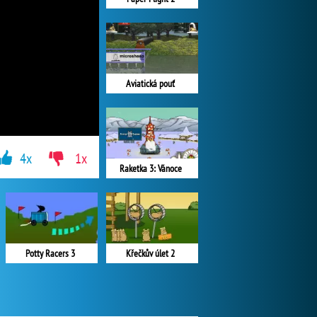
Aviatická pouť
4x
1x
Raketka 3: Vánoce
Potty Racers 3
Křečkův úlet 2