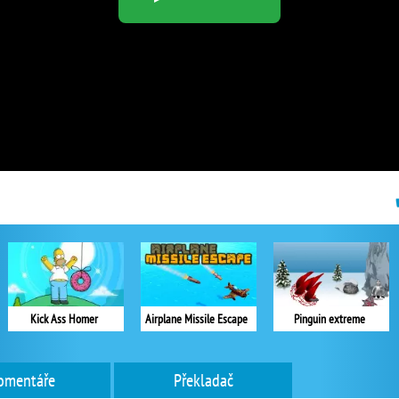
Kick Ass Homer
Airplane Missile Escape
Pinguin extreme
omentáře
Překladač