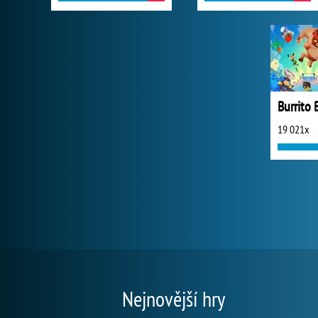
19 021x
Nejnovější hry