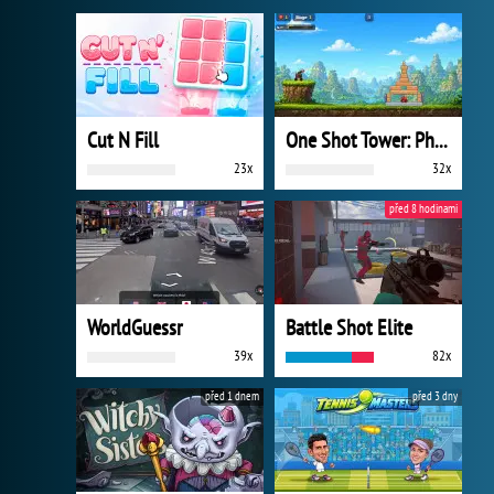
Cut N Fill
One Shot Tower: Physics Destroyer
23x
32x
před 8 hodinami
WorldGuessr
Battle Shot Elite
39x
82x
před 1 dnem
před 3 dny