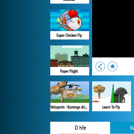
Super Chicken Fly
Paper Flight
Yetisports - flamingo drive
Learn To Fly
O hře
K