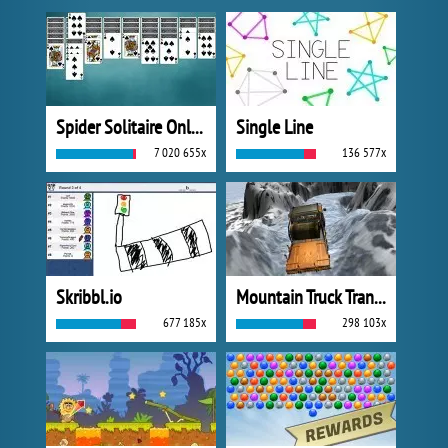
Spider Solitaire Online
Single Line
7 020 655x
136 577x
Skribbl.io
Mountain Truck Transport
677 185x
298 103x