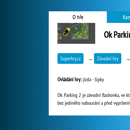
O hře
Kom
Ok Parki
Superhry.cz
→
Závodní hry
Ovládání hry:
jízda - šipky
Ok Parking 2 je závodní flashovka, ve 
bez jediného nabourání a před vypršení