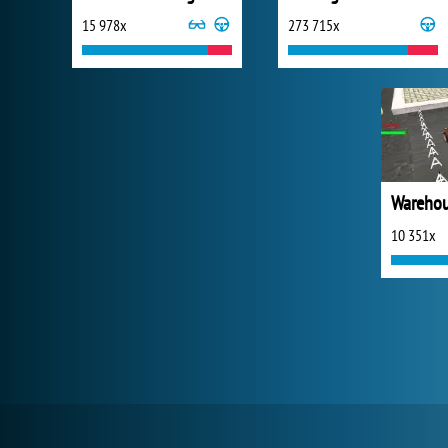
15 978x
273 715x
10 351x