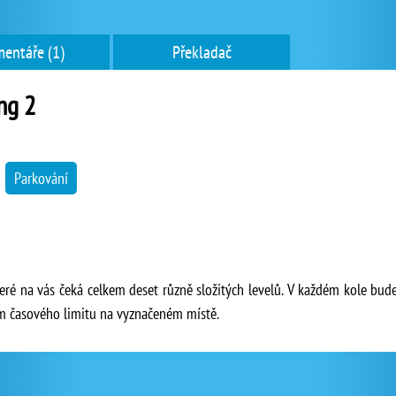
entáře (1)
Překladač
ng 2
→
Parkování
které na vás čeká celkem deset různě složitých levelů. V každém kole b
m časového limitu na vyznačeném místě.