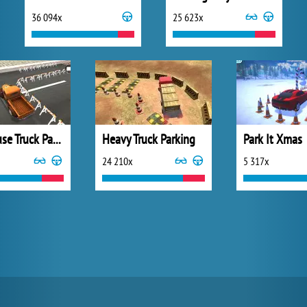
36 094x
25 623x
Warehouse Truck Parking
Heavy Truck Parking
Park It Xmas
24 210x
5 317x