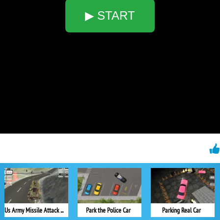
▶ START
Us Army Missile Attack Army Truck Driving
Park the Police Car
Parking Real Car