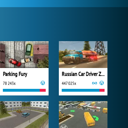
Parking Fury
Russian Car Driver ZIL 130
78 243x
447 025x