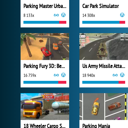
Parking Master Urban Challenges
Car Park Simulator
8 133x
14 308x
Parking Fury 3D: Beach City
Us Army Missile Attack Army Truck Driving
16 759x
18 940x
18 Wheeler Cargo Simulator 2
Parking Mania