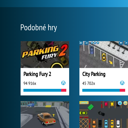
Podobné hry
Parking Fury 2
City Parking
94 916x
45 702x