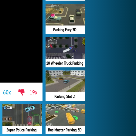
Parking Fury 3D
18 Wheeler Truck Parking
60x
19x
Parking Slot 2
Super Police Parking
Bus Master Parking 3D