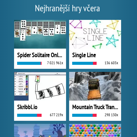
Nejhranější hry včera
Spider Solitaire Online
Single Line
7 021 961x
136 603x
Skribbl.io
Mountain Truck Transport
677 219x
298 130x