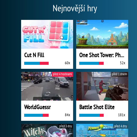
Nejnovější hry
Cut N Fill
One Shot Tower: Physics Destroyer
60x
52x
před 4 hodinami
před 1 dnem
WorldGuessr
Battle Shot Elite
84x
181x
před 3 dny
před 4 dny