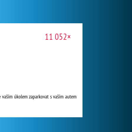
11 052×
ude vaším úkolem zaparkovat s vaším autem