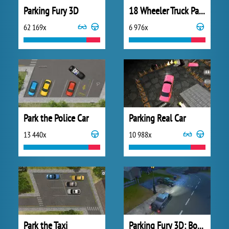
Parking Fury 3D
18 Wheeler Truck Parking
62 169x
6 976x
Park the Police Car
Parking Real Car
13 440x
10 988x
Park the Taxi
Parking Fury 3D: Bounty Hunter