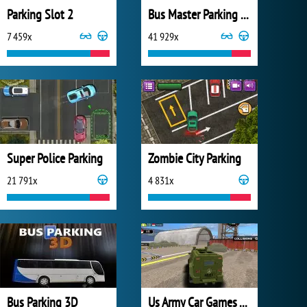
Parking Slot 2
Bus Master Parking 3D
7 459x
41 929x
Super Police Parking
Zombie City Parking
21 791x
4 831x
Bus Parking 3D
Us Army Car Games Truck Driving