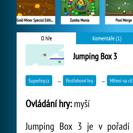
Gold Miner Special Edition
Zumba Mania
Pool Merge
O hře
Komentáře (1)
Jumping Box 3
Superhry.cz
→
Postřehové hry
→
Míření na cíl
Ovládání hry:
myší
Jumping Box 3 je v pořadí 