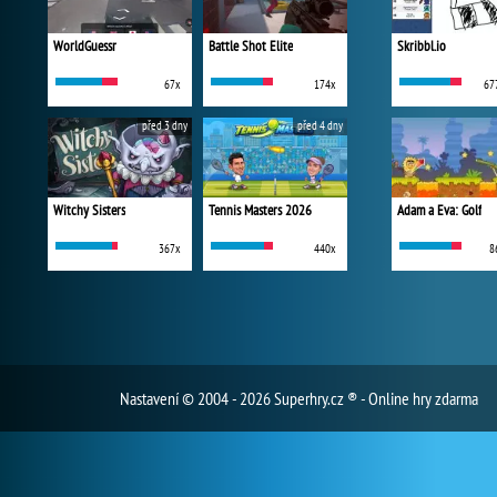
WorldGuessr
Battle Shot Elite
Skribbl.io
67x
174x
67
před 3 dny
před 4 dny
Witchy Sisters
Tennis Masters 2026
Adam a Eva: Golf
367x
440x
8
Nastavení
© 2004 - 2026 Superhry.cz ® - Online hry zdarma