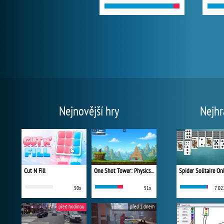
Nejnovější hry
Nejhr
Cut N Fill
One Shot Tower: Physics Destroyer
Spider Solitaire On
50x
51x
7 02
před hodinou
před 1 dnem