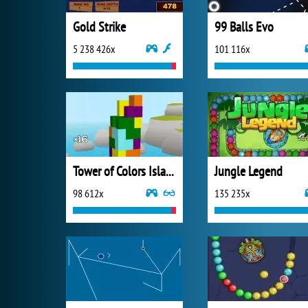
Gold Strike
99 Balls Evo
5 238 426x
101 116x
Tower of Colors Island Edition
Jungle Legend
98 612x
135 235x