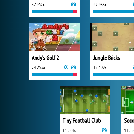
37 962x
92 988x
Andy's Golf 2
Jungle Bricks
74 253x
15 409x
Tiny Football Club
Socc
11 544x
115 8