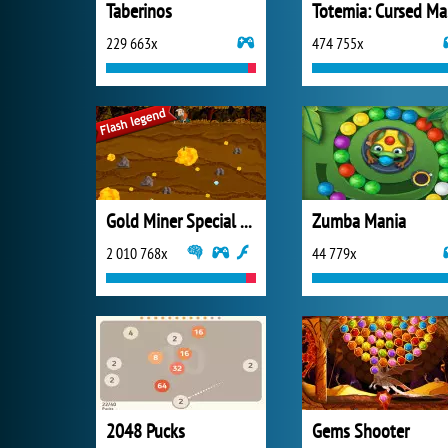
Taberinos
T
229 663x
474 755x
Gold Miner Special Edition
Zumba Mania
2 010 768x
44 779x
2048 Pucks
Gems Shooter