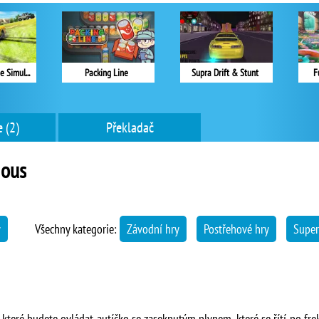
Drift Car Extreme Simulator
Packing Line
Supra Drift & Stunt
F
 (2)
Překladač
ious
y
Všechny kategorie:
Závodní hry
Postřehové hry
Super
e které budete ovládat autíčko se zaseknutým plynem, které se řítí po fre