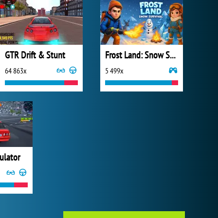
GTR Drift & Stunt
Frost Land: Snow Survival
64 863x
5 499x
ulator