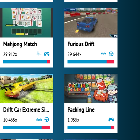
Mahjong Match
Furious Drift
29 912x
29 644x
Drift Car Extreme Simulator
Packing Line
10 465x
1 955x