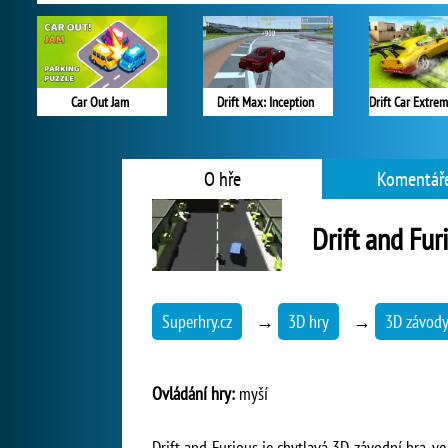
Car Out Jam
Drift Max: Inception
O hře
Komentáře
Drift and Fur
Superhry.cz
→
3D hry
→
3D závod
Ovládání hry:
myší
Drift and Furious je chytlavá 3D závodní hra, v