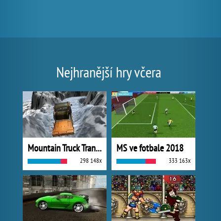
Nejhranější hry včera
Mountain Truck Transport
MS ve fotbale 2018
298 148x
333 163x