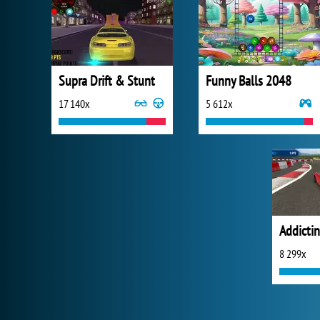
Supra Drift & Stunt
Funny Balls 2048
17 140x
5 612x
Addictin
8 299x