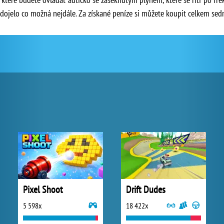
 a dojelo co možná nejdále. Za získané peníze si můžete koupit celkem se
Pixel Shoot
Drift Dudes
5 598x
18 422x