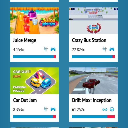
Juice Merge
Crazy Bus Station
4 154x
22 824x
Car Out Jam
Drift Max: Inception
8 353x
61 252x