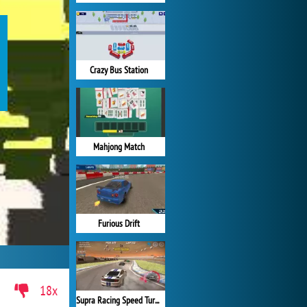
Crazy Bus Station
Mahjong Match
Furious Drift
18x
Supra Racing Speed Turbo Drift