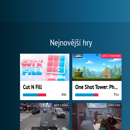
Nejnovější hry
před 2 hodinami
Cut N Fill
One Shot Tower: Physics Destroyer
88x
91x
před 1 dnem
před 3 dny