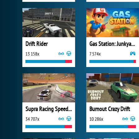
Drift Rider
Gas Station: Junkyard Tycoon
13 158x
7 574x
Supra Racing Speed Turbo Drift
Burnout Crazy Drift
34 707x
10 286x