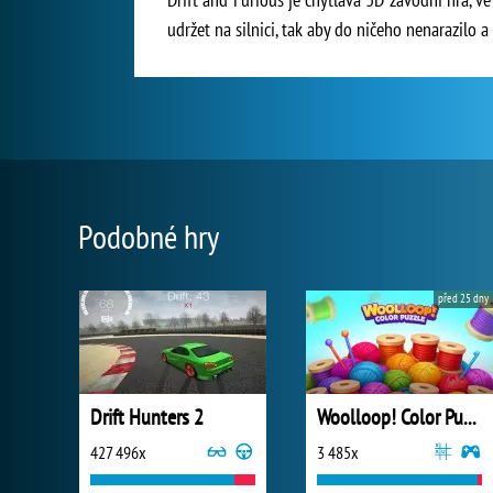
udržet na silnici, tak aby do ničeho nenarazilo
Podobné hry
před 25 dny
Drift Hunters 2
Woolloop! Color Puzzle
427 496x
3 485x