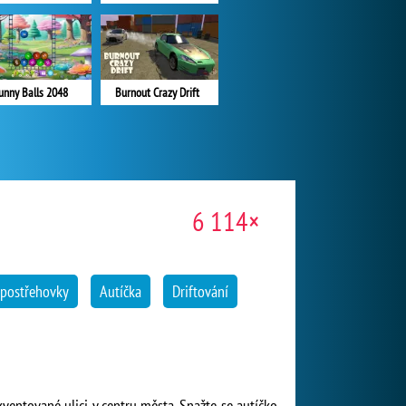
unny Balls 2048
Burnout Crazy Drift
6 114×
postřehovky
Autíčka
Driftování
kventované ulici v centru města. Snažte se autíčko