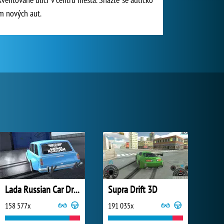
dm nových aut.
Lada Russian Car Drift
Supra Drift 3D
158 577x
191 035x