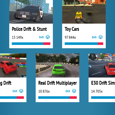
Police Drift & Stunt
Toy Cars
13 149x
97 844x
g Drift
Real Drift Multiplayer
E30 Drift Sim
10 876x
14 705x