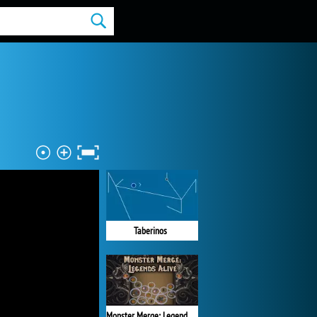
Taberinos
Monster Merge: Legends Alive