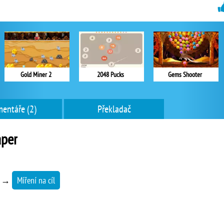
Gold Miner 2
2048 Pucks
Gems Shooter
entáře (2)
Překladač
aper
→
Míření na cíl