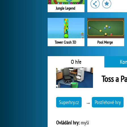
Jungle Legend
Tower Crash 3D
Pool Merge
O hře
Kom
Toss a P
Superhry.cz
→
Postřehové hry
Ovládání hry:
myší