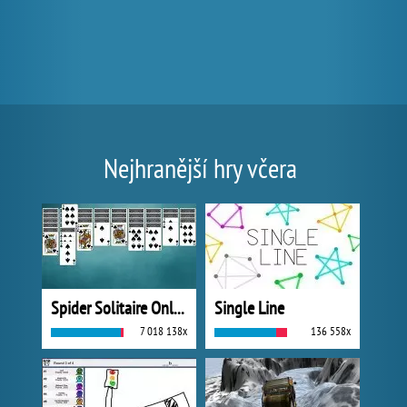
Nejhranější hry včera
Spider Solitaire Online
Single Line
7 018 138x
136 558x