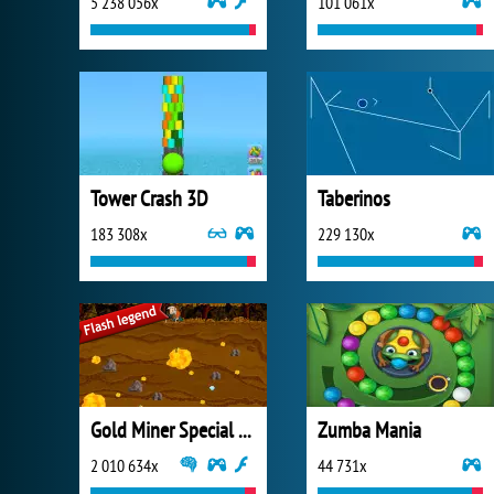
5 238 056x
101 061x
Tower Crash 3D
Taberinos
183 308x
229 130x
Gold Miner Special Edition
Zumba Mania
2 010 634x
44 731x