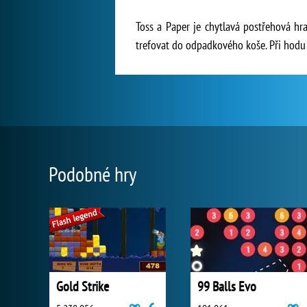
Toss a Paper je chytlavá postřehová hr
trefovat do odpadkového koše. Při hodu 
Podobné hry
Gold Strike
99 Balls Evo