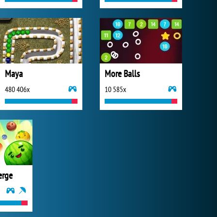
Maya
More Balls
480 406x
10 585x
erge