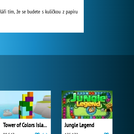
ři tím, že se budete s kuličkou z papíru
Tower of Colors Island Edition
Jungle Legend