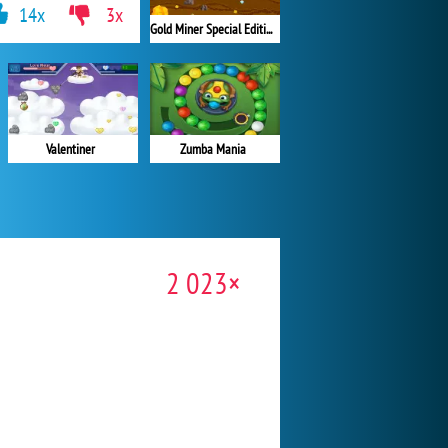
14x
3x
Gold Miner Special Edition
Zumba Mania
Valentiner
2 023×