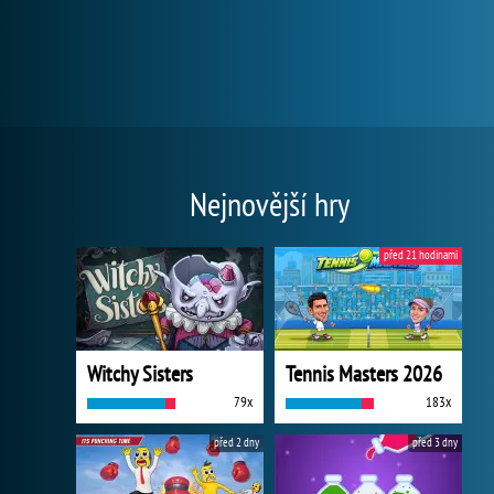
Nejnovější hry
před 21 hodinami
Witchy Sisters
Tennis Masters 2026
79x
183x
před 2 dny
před 3 dny