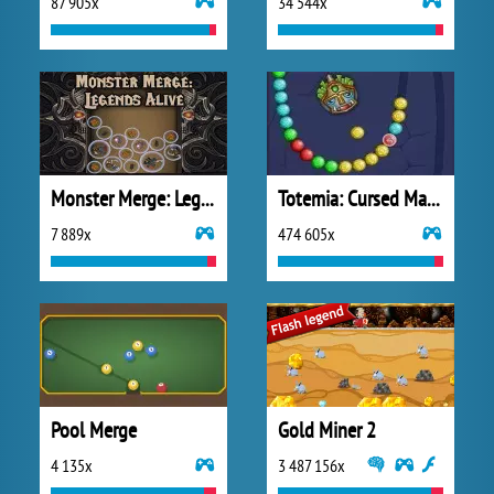
87 905x
34 544x
Monster Merge: Legends Alive
Totemia: Cursed Marbles
7 889x
474 605x
Pool Merge
Gold Miner 2
4 135x
3 487 156x