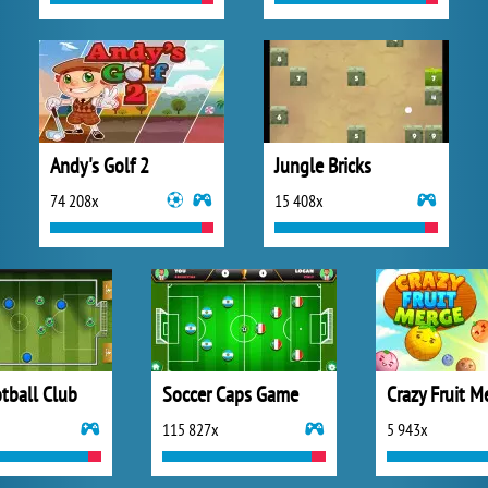
Andy's Golf 2
Jungle Bricks
74 208x
15 408x
tball Club
Soccer Caps Game
Crazy Fruit M
115 827x
5 943x