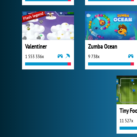
Valentiner
Zumba Ocean
1 553 336x
9 738x
Tiny Foo
11 527x