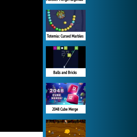
Totemia: Cursed Marbles
Balls and Bricks
2048 Cube Merge