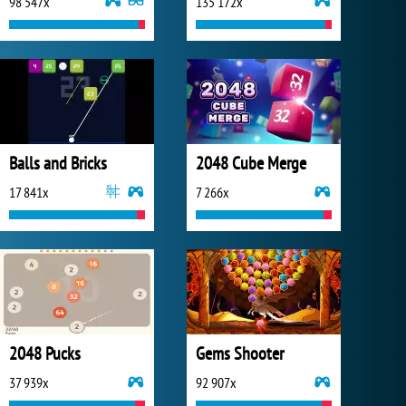
98 547x
135 172x
Balls and Bricks
2048 Cube Merge
17 841x
7 266x
2048 Pucks
Gems Shooter
37 939x
92 907x