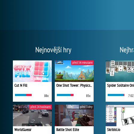
Nejnovější hry
Nejhr
před 54 minutami
Cut N Fill
One Shot Tower: Physics Destroyer
Spider Solitaire On
88x
85x
7 02
před 24 hodinami
před 3 dny
WorldGuessr
Battle Shot Elite
Skribbl.io