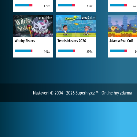
179x
239x
67
před 4 dny
před 5 dny
Witchy Sisters
Tennis Masters 2026
Adam a Eva: Golf
442x
504x
8
Nastavení
© 2004 - 2026 Superhry.cz ® - Online hry zdarma