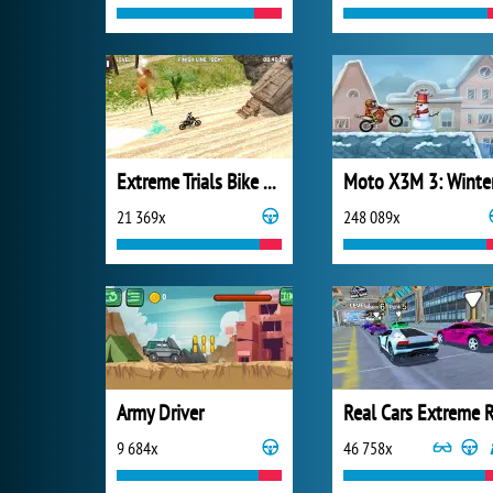
Extreme Trials Bike 2019
Moto X3M 3: Winte
21 369x
248 089x
Army Driver
9 684x
46 758x