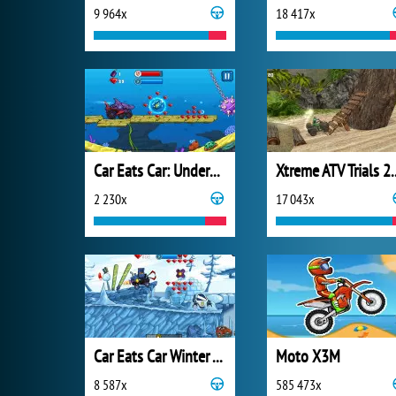
9 964x
18 417x
Car Eats Car: Underwater Adventure
Xtreme ATV 
2 230x
17 043x
Car Eats Car Winter Adventure
Moto X3M
8 587x
585 473x