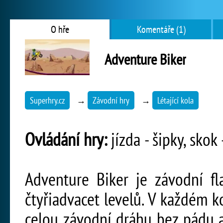
O hře
Komentáře (1)
Adventure Biker
Superhry.cz
→
Závodní hry
→
Létající kola
Ovládání hry:
jízda - šipky, skok 
Adventure Biker je závodní fl
čtyřiadvacet levelů. V každém 
celou závodní dráhu bez pádu a