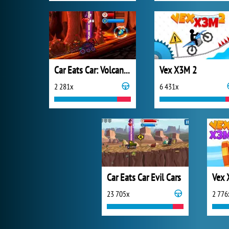
Car Eats Car: Volcanic Adventure
Vex X3M 2
2 281x
6 431x
Car Eats Car Evil Cars
Vex 
23 705x
2 776