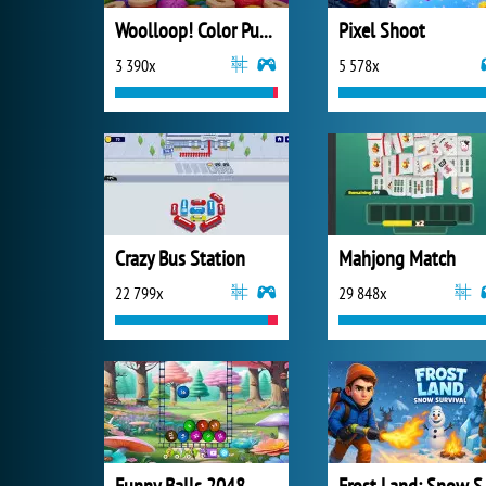
Woolloop! Color Puzzle
Pixel Shoot
3 390x
5 578x
Crazy Bus Station
Mahjong Match
22 799x
29 848x