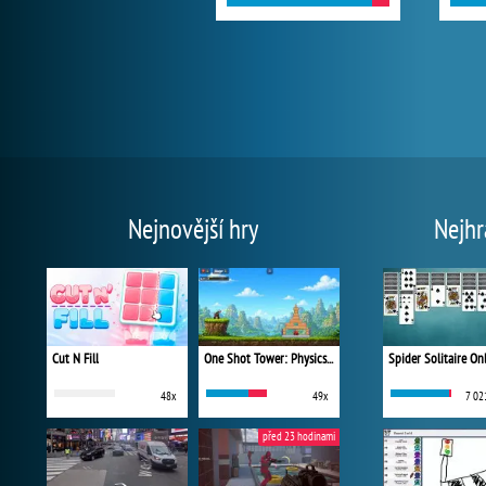
Nejnovější hry
Nejhr
Cut N Fill
One Shot Tower: Physics Destroyer
Spider Solitaire On
48x
49x
7 02
před 23 hodinami