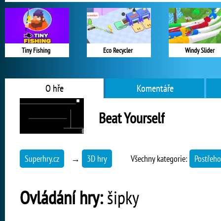
Tiny Fishing
Eco Recycler
Windy Slider
O hře
Komentáře
Beat Yourself
Superhry.cz
→
3D hry
Všechny kategorie:
Postřeho
Ovládání hry:
šipky