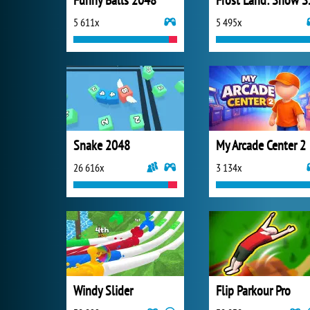
Funny Balls 2048
Frost 
5 611x
5 495x
Snake 2048
My Arcade Center 2
26 616x
3 134x
Windy Slider
Flip Parkour Pro