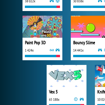
38 022x
30 838x
Paint Pop 3D
Bouncy Slime
1 424x
14 441x
Vex 5
Knif
65 188x
10 02