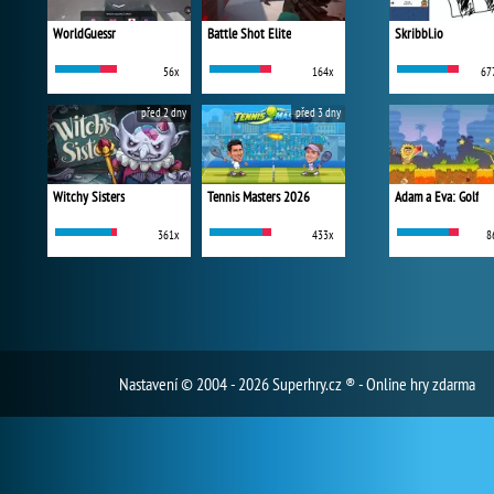
WorldGuessr
Battle Shot Elite
Skribbl.io
56x
164x
67
před 2 dny
před 3 dny
Witchy Sisters
Tennis Masters 2026
Adam a Eva: Golf
361x
433x
8
Nastavení
© 2004 - 2026 Superhry.cz ® - Online hry zdarma