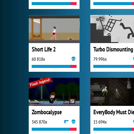
Short Life 2
Turbo Dismounting
60 818x
79 996x
Zombocalypse
EveryBody Must Di
345 870x
15 694x