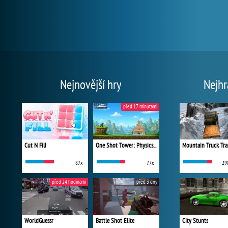
Nejnovější hry
Nejhr
před 17 minutami
Cut N Fill
One Shot Tower: Physics Destroyer
Mountain Truck Tra
87x
77x
29
před 24 hodinami
před 3 dny
WorldGuessr
Battle Shot Elite
City Stunts