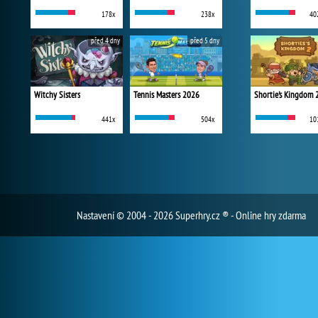
178x
238x
40
před 4 dny
před 5 dny
Witchy Sisters
Tennis Masters 2026
Shortie's Kingdom 
441x
504x
10
Nastavení
© 2004 - 2026 Superhry.cz ® - Online hry zdarma