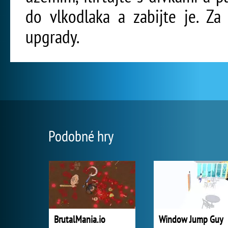
do vlkodlaka a zabijte je. Za
upgrady.
Podobné hry
BrutalMania.io
Window Jump Guy