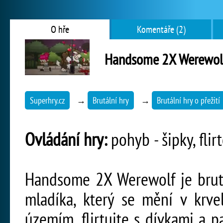
O hře
Komentáře (2)
Handsome 2X Werewol
Superhry.cz
→
Brutální hry
→
Brutální hry o přežití
Ovládání hry:
pohyb - šipky, flir
Handsome 2X Werewolf je brutá
mladíka, který se mění v krve
územím, flirtujte s dívkami a 