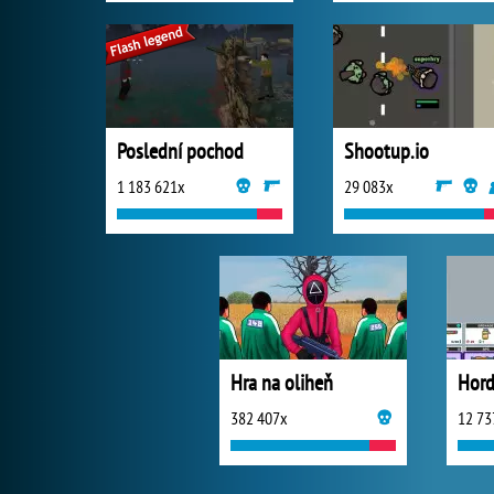
Poslední pochod
Shootup.io
1 183 621x
29 083x
Hra na oliheň
382 407x
12 73