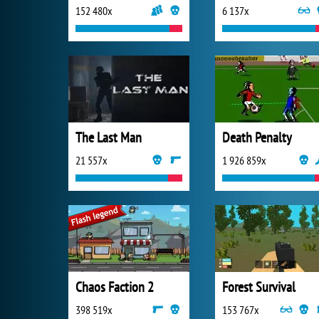
152 480x
6 137x
The Last Man
Death Penalty
21 557x
1 926 859x
Chaos Faction 2
Forest Survival
398 519x
153 767x