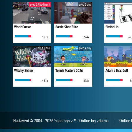
před 15 hodinami
před 2 dny
WorldGuessr
Battle Shot Elite
Skribbl.io
167x
224x
67
před 3 dny
před 4 dny
Witchy Sisters
Tennis Masters 2026
Adam a Eva: Golf
431x
498x
8
Nastavení
© 2004 - 2026 Superhry.cz ® - Online hry zdarma
Online 