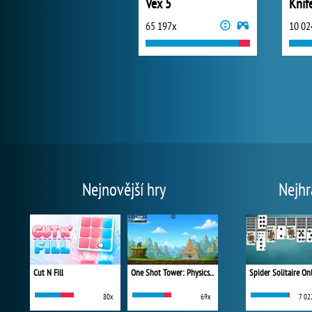
Vex 5
Knif
65 197x
10 02
Nejnovější hry
Nejhr
Cut N Fill
One Shot Tower: Physics Destroyer
Spider Solitaire On
80x
69x
7 02