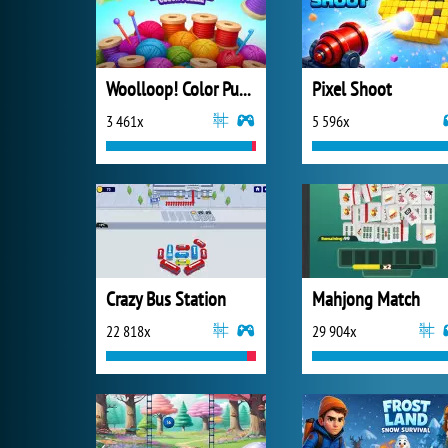
Woolloop! Color Puzzle
Pixel Shoot
3 461x
5 596x
Crazy Bus Station
Mahjong Match
22 818x
29 904x