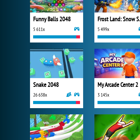
Funny Balls 2048
Frost 
5 611x
5 499x
Snake 2048
My Arcade Center 2
26 638x
3 145x