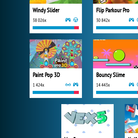
Windy Slider
Flip Parkour Pro
38 026x
30 842x
Paint Pop 3D
Bouncy Slime
1 424x
14 443x