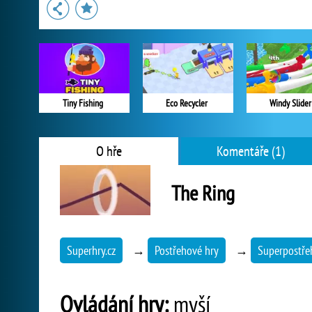
Tiny Fishing
Eco Recycler
Windy Slider
O hře
Komentáře (1)
The Ring
Superhry.cz
→
Postřehové hry
→
Superpostře
Ovládání hry:
myší