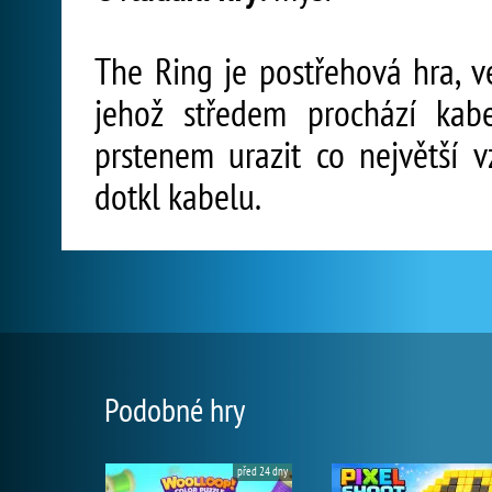
The Ring je postřehová hra, ve
jehož středem prochází kabe
prstenem urazit co největší 
dotkl kabelu.
Podobné hry
před 24 dny