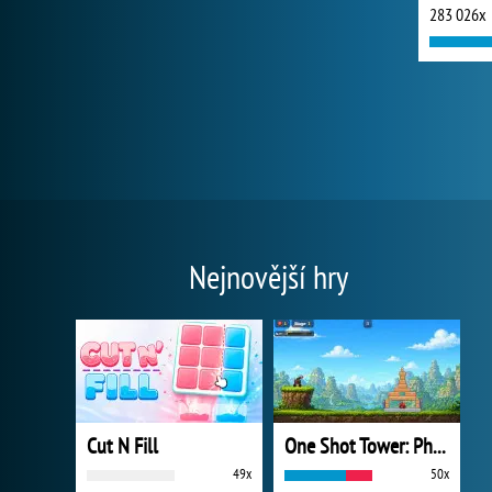
283 026x
Nejnovější hry
Cut N Fill
One Shot Tower: Physics Destroyer
49x
50x