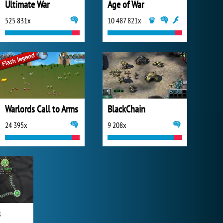
Ultimate War
Age of War
525 831x
10 487 821x
Warlords Call to Arms
BlackChain
24 395x
9 208x
s