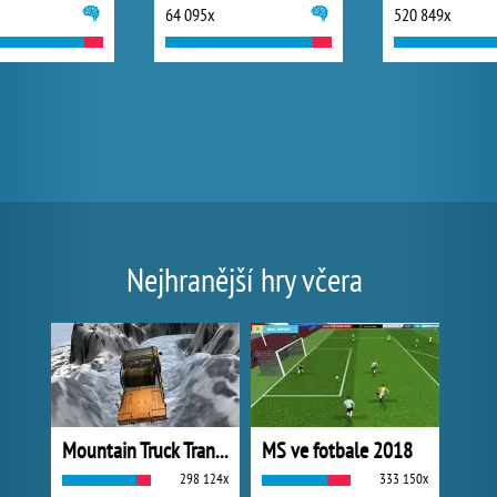
64 095x
520 849x
Nejhranější hry včera
Mountain Truck Transport
MS ve fotbale 2018
298 124x
333 150x