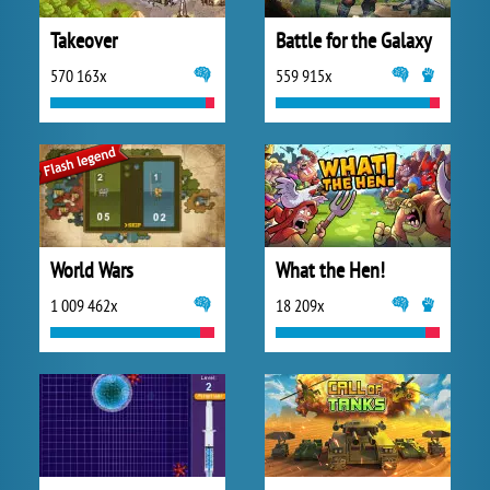
Takeover
Battle for the Galaxy
570 163x
559 915x
World Wars
What the Hen!
1 009 462x
18 209x