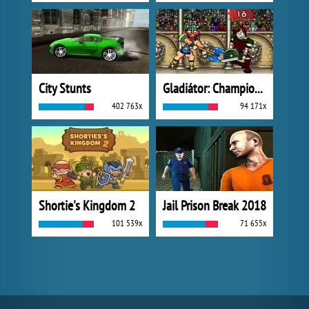
City Stunts
Gladiátor: Champions Sprint
402 763x
94 171x
Shortie's Kingdom 2
Jail Prison Break 2018
101 539x
71 655x