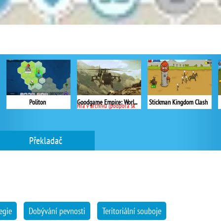
Politon
Goodgame Empire: World War 3
Stickman Kingdom Clash
Hra v archivu (podpora skončila)
Překladač
egie
Dobývání pevnosti
Teritoriální souboje