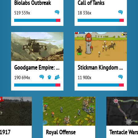
Biolabs Outbreak
Call of Tanks
519 559x
18 336x
Goodgame Empire: World War 3
Stickman Kingdom Clash
190 694x
11 900x
 1917
Royal Offense
Tentacle War