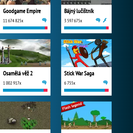
Goodgame Empire
Bájný lučištník
11 674 825x
3 597 675x
Osamělá věž 2
Stick War Saga
1 002 917x
6 755x