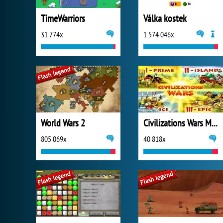
TimeWarriors
Válka kostek
31 774x
1 574 046x
World Wars 2
Civilizations Wars Master Edition
805 069x
40 818x