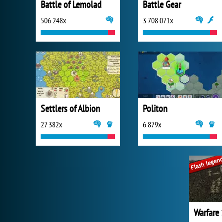
Battle of Lemolad
Battle Gear
506 248x
3 708 071x
Settlers of Albion
Politon
27 382x
6 879x
Warfare