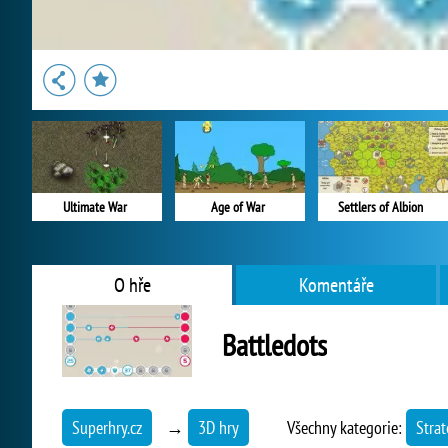
Ultimate War
Age of War
Settlers of Albion
O hře
Komentáře
Battledots
Superhry.cz
→
3D hry
Všechny kategorie:
Strat