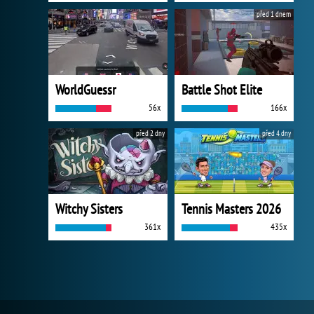
před 1 dnem
WorldGuessr
Battle Shot Elite
56x
166x
před 2 dny
před 4 dny
Witchy Sisters
Tennis Masters 2026
361x
435x