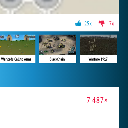
25x
7x
Warlords Call to Arms
BlackChain
Warfare 1917
7 487×