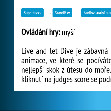
Superhry.cz
→
Srandičky
→
Audiovizuální sra
Ovládání hry:
myší
Live and let Dive je zábavná a
animace, ve které se podívát
nejlepší skok z útesu do moře
kliknutí na judges score se pod