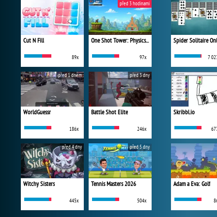
před 3 hodinami
Cut N Fill
One Shot Tower: Physics Destroyer
Spider Solitaire On
89x
97x
7 02
před 1 dnem
před 3 dny
WorldGuessr
Battle Shot Elite
Skribbl.io
186x
246x
67
před 4 dny
před 5 dny
Witchy Sisters
Tennis Masters 2026
Adam a Eva: Golf
445x
504x
8