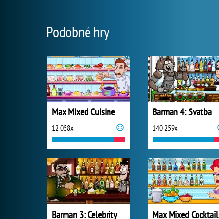
Podobné hry
Max Mixed Cuisine
Barman 4: Svatba
12 058x
140 259x
Barman 3: Celebrity
Max Mixed Cocktail