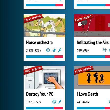
Horse orchestra
Infiltrating
2 328 226x
699 596x
Destroy Your PC
I Love Death
1 771 659x
241 468x