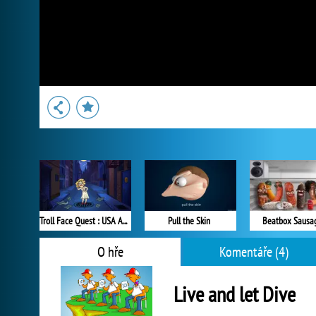
Troll Face Quest : USA Adventure
Pull the Skin
Beatbox Sausa
O hře
Komentáře (4)
Live and let Dive