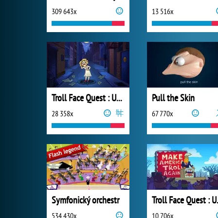
309 643x
13 516x
Troll Face Quest : USA Adventure
Pull the Skin
28 358x
67 770x
Symfonický orchestr
Troll Fa
534 430x
10 706x