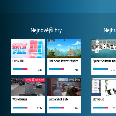
Nejnovější hry
Nejhr
Cut N Fill
One Shot Tower: Physics Destroyer
Spider Solitaire On
84x
71x
7 02
před 22 hodinami
před 2 dny
WorldGuessr
Battle Shot Elite
Skribbl.io
178x
237x
67