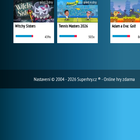
před 3 dny
před 4 dny
Witchy Sisters
Tennis Masters 2026
Adam a Eva: Golf
439x
503x
8
Nastavení
© 2004 - 2026 Superhry.cz ® - Online hry zdarma