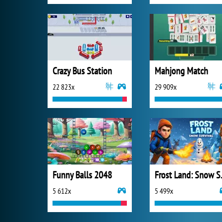
Crazy Bus Station
Mahjong Match
22 823x
29 909x
Funny Balls 2048
Frost 
5 612x
5 499x