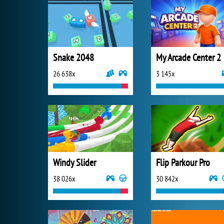
Snake 2048
My Arcade Center 2
26 638x
3 145x
Windy Slider
Flip Parkour Pro
38 026x
30 842x