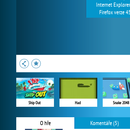
Internet Explore
Firefox verze 45
Ship Out
Had
Snake 2048
O hře
Komentáře (5)