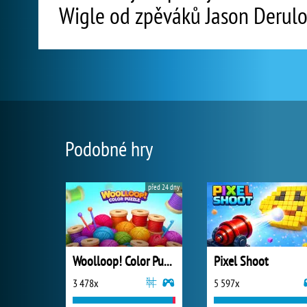
Wigle od zpěváků Jason Derul
Podobné hry
před 24 dny
Woolloop! Color Puzzle
Pixel Shoot
3 478x
5 597x