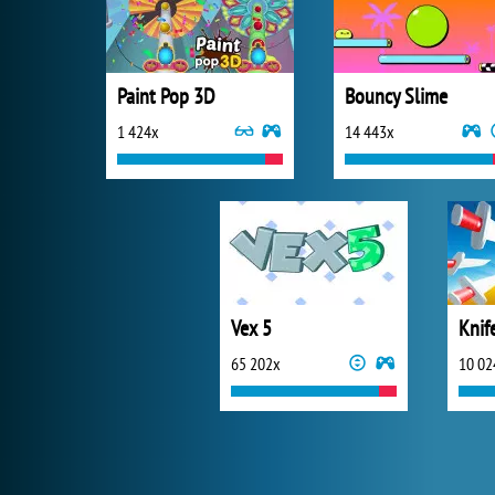
Paint Pop 3D
Bouncy Slime
1 424x
14 443x
Vex 5
Knif
65 202x
10 02