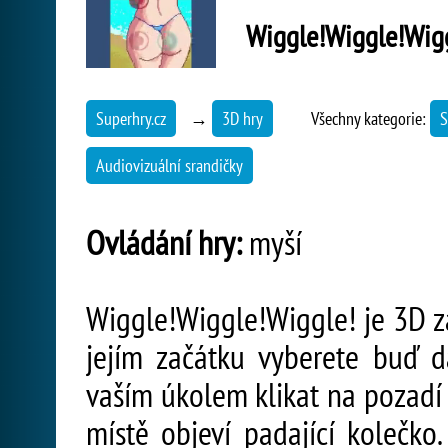
Wiggle!Wiggle!Wig
Superhry.cz
→
3D hry
Všechny kategorie:
S
Audiovizuální srandičky
Ovládání hry:
myší
Wiggle!Wiggle!Wiggle! je 3D zá
jejím začátku vyberete buď 
vaším úkolem klikat na pozadí 
místě objeví padající kolečko.