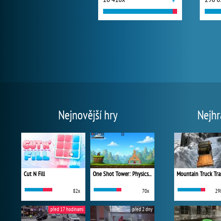
Nejnovější hry
Nejhr
Cut N Fill
One Shot Tower: Physics Destroyer
Mountain Truck Tra
82x
70x
29
před 17 hodinami
před 2 dny