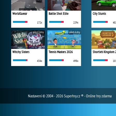
WorldGuessr
Battle Shot Elite
City Stunts
172x
229x
40
před 3 dny
před 4 dny
Witchy Sisters
Tennis Masters 2026
Shortie's Kingdom 
434x
498x
10
Nastavení
© 2004 - 2026 Superhry.cz ® - Online hry zdarma