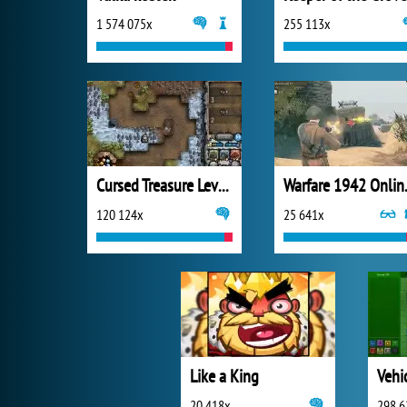
1 574 075x
255 113x
Cursed Treasure Level Pack
Warfar
120 124x
25 641x
Like a King
Vehi
20 418x
298 6