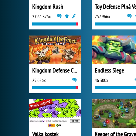
Kingdom Rush
2 064 875x
757 966x
Kingdom Defense Chaos Time
Endless Siege
25 686x
46 300x
Válka kostek
Keeper of the Grove