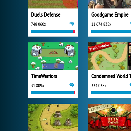
Duels Defense
Goodgame Empire
748 060x
11 674 835x
TimeWarriors
Condemned World 
31 809x
334 038x