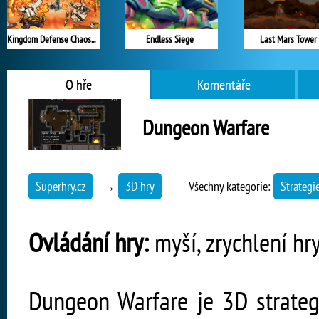
Kingdom Defense Chaos Time
Endless Siege
Last Mars Tower
O hře
Komentáře
Dungeon Warfare
Superhry.cz
→
3D hry
Všechny kategorie:
Strategi
Ovládání hry:
myší, zrychlení hr
Dungeon Warfare je 3D strateg