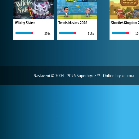
Witchy Sisters
Tennis Masters 2026
Shortie's Kingdom 
276x
319x
10
Nastavení
© 2004 - 2026 Superhry.cz ® - Online hry zdarma