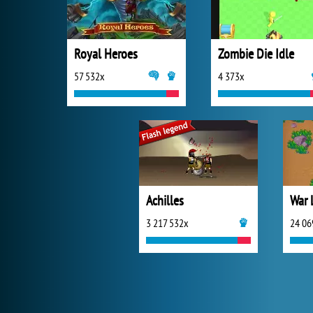
Royal Heroes
Zombie Die Idle
57 532x
4 373x
Achilles
War 
3 217 532x
24 06