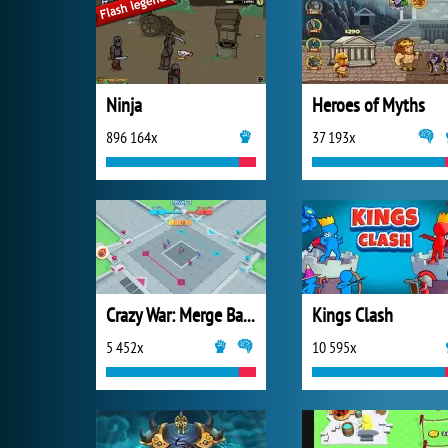
Ninja
Heroes of Myths
896 164x
37 193x
Crazy War: Merge Battle
Kings Clash
5 452x
10 595x