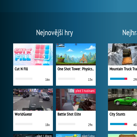
Nejnovější hry
Nejhr
Cut N Fill
One Shot Tower: Physics Destroyer
Mountain Truck Tra
16x
13x
29
před 3 hodinami
WorldGuessr
Battle Shot Elite
City Stunts
18x
29x
40
před 1 dnem
před 3 dny