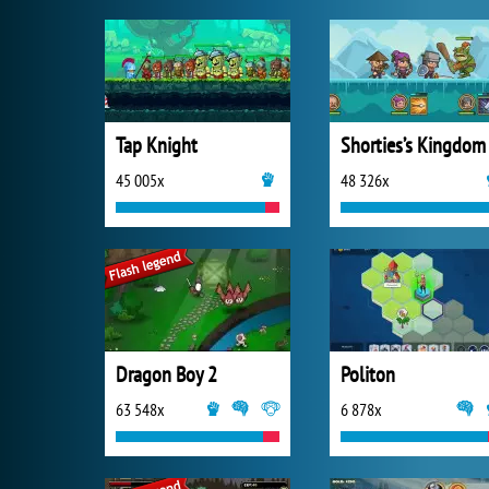
Tap Knight
Shorties’s Kingdom
45 005x
48 326x
Dragon Boy 2
Politon
63 548x
6 878x