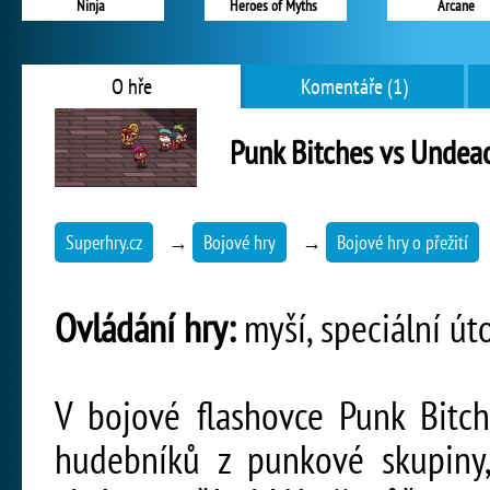
Ninja
Heroes of Myths
Arcane
O hře
Komentáře (1)
Punk Bitches vs Undea
Superhry.cz
→
Bojové hry
→
Bojové hry o přežití
Ovládání hry:
myší, speciální úto
V bojové flashovce Punk Bitch
hudebníků z punkové skupiny,