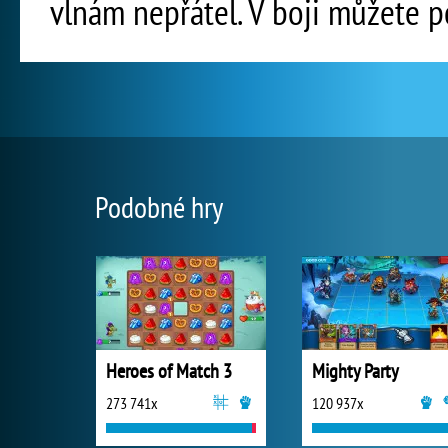
vlnám nepřátel. V boji můžete po
Podobné hry
Heroes of Match 3
Mighty Party
273 741x
120 937x