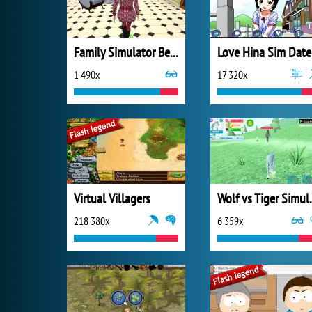
Family Simulator Beach Games
L
1 490x
17 320x
Virtual Villagers
Wolf vs
218 380x
6 359x