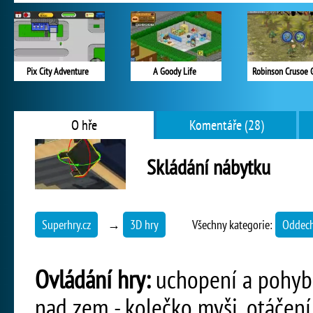
Pix City Adventure
A Goody Life
Robinson Crusoe
O hře
Komentáře (28)
Skládání nábytku
Superhry.cz
→
3D hry
Všechny kategorie:
Oddech
Ovládání hry:
uchopení a pohyb 
nad zem - kolečko myši, otáčení 