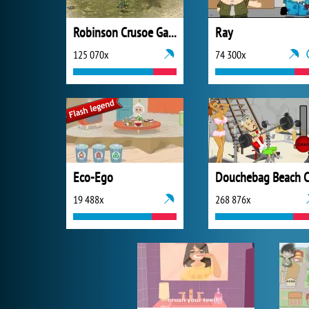
Robinson Crusoe Game
Ray
125 070x
74 300x
Eco-Ego
19 488x
268 876x