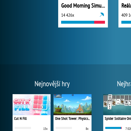
Good Morning Simulator
Reál
14 426x
409 1
Nejnovější hry
Nejhr
Cut N Fill
One Shot Tower: Physics Destroyer
Spider Solitaire On
15x
8x
7 02