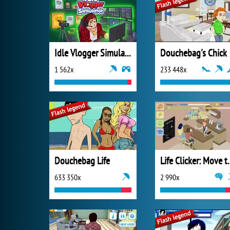
Idle Vlogger Simulator
Douchebag's Chick
1 562x
233 448x
Douchebag Life
Life Clicker
633 350x
2 990x