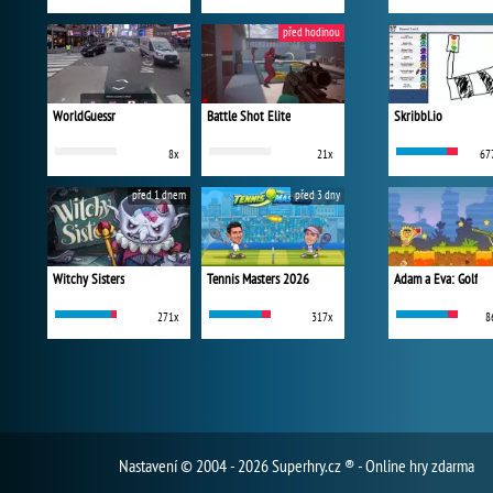
před hodinou
WorldGuessr
Battle Shot Elite
Skribbl.io
8x
21x
67
před 1 dnem
před 3 dny
Witchy Sisters
Tennis Masters 2026
Adam a Eva: Golf
271x
317x
8
Nastavení
© 2004 - 2026 Superhry.cz ® - Online hry zdarma