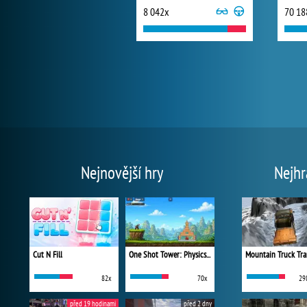
8 042x
70 18
Nejnovější hry
Nejhr
Cut N Fill
One Shot Tower: Physics Destroyer
Mountain Truck Tra
82x
70x
29
před 19 hodinami
před 2 dny