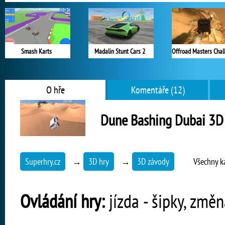
Smash Karts
Madalin Stunt Cars 2
O hře
Komentáře (12)
Dune Bashing Dubai 3D
Superhry.cz
→
3D hry
→
3D závody
Všechny k
Ovládání hry:
jízda - šipky, změ