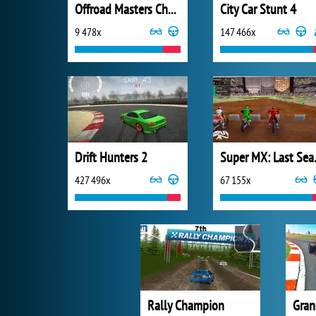
Offroad Masters Challenge
City Car Stunt 4
9 478x
147 466x
Drift Hunters 2
Super
427 496x
67 155x
Rally Champion