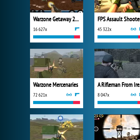
Warzone Getaway 2020
FPS Assault Shoote
16 627x
45 322x
Warzone Mercenaries
A R
72 621x
8 047x