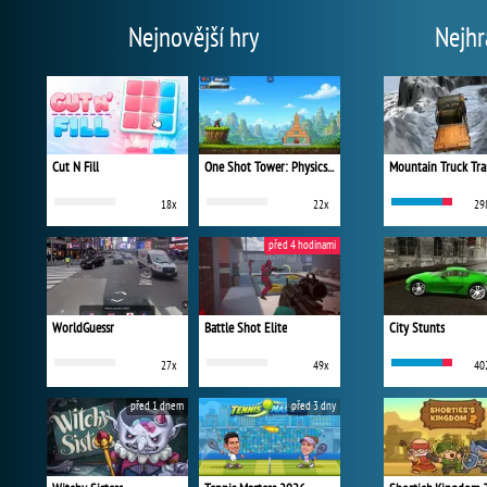
Nejnovější hry
Nejhr
Cut N Fill
One Shot Tower: Physics Destroyer
Mountain Truck Tra
18x
22x
29
před 4 hodinami
WorldGuessr
Battle Shot Elite
City Stunts
27x
49x
40
před 1 dnem
před 3 dny