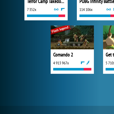
Terror Camp Takedown
7 352x
114 106x
Comando 2
Get 
4 913 967x
5 710