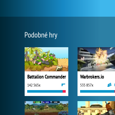
Podobné hry
Battalion Commander
Warbrokers.io
142 565x
535 857x