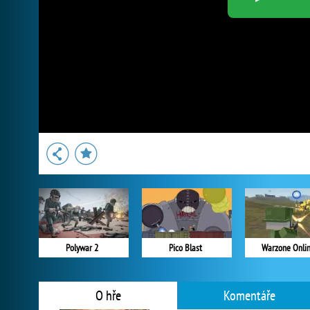
Polywar 2
Pico Blast
Warzone Onli
O hře
Komentáře