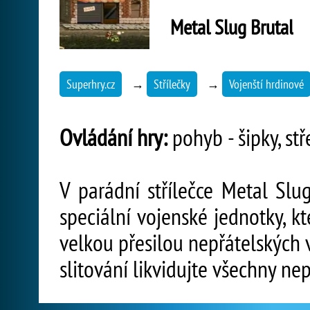
Metal Slug Brutal
Superhry.cz
→
Střílečky
→
Vojenští hrdinové
Ovládání hry:
pohyb - šipky, stře
V parádní střílečce Metal Slug
speciální vojenské jednotky, k
velkou přesilou nepřátelských 
slitování likvidujte všechny nep