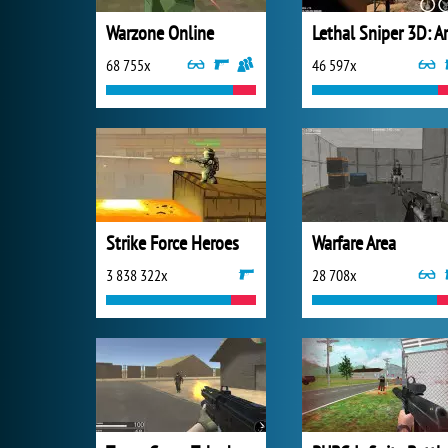
Warzone Online
68 755x
46 597x
Strike Force Heroes
Warfare Area
3 838 322x
28 708x