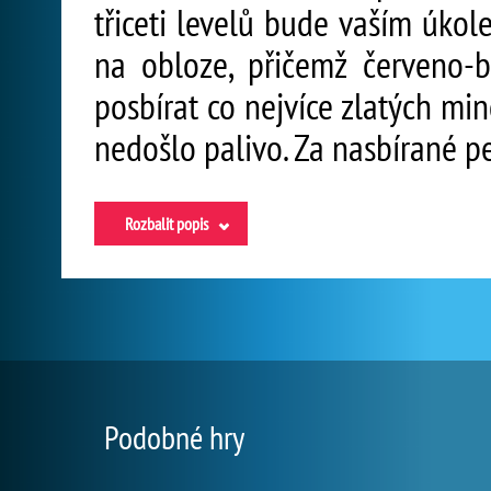
třiceti levelů bude vaším úkol
na obloze, přičemž červeno-b
posbírat co nejvíce zlatých mi
nedošlo palivo. Za nasbírané p
Rozbalit popis
Podobné hry