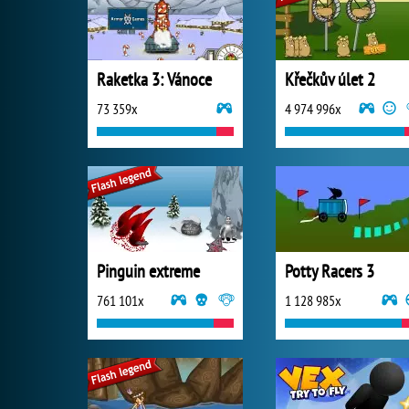
Raketka 3: Vánoce
Křečkův úlet 2
73 359x
4 974 996x
Pinguin extreme
Potty Racers 3
761 101x
1 128 985x