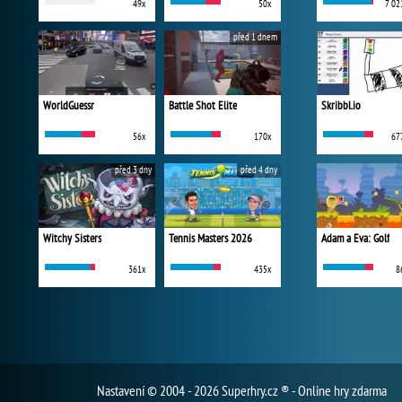
49x
50x
7 02
před 1 dnem
WorldGuessr
Battle Shot Elite
Skribbl.io
56x
170x
67
před 3 dny
před 4 dny
Witchy Sisters
Tennis Masters 2026
Adam a Eva: Golf
361x
435x
8
Nastavení
© 2004 - 2026 Superhry.cz ® - Online hry zdarma