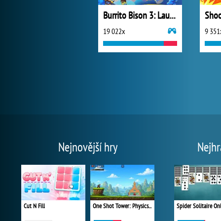
Burrito Bison 3: Launcha Libre
Shoo
19 022x
9 351
Nejnovější hry
Nejhr
Cut N Fill
One Shot Tower: Physics Destroyer
Spider Solitaire On