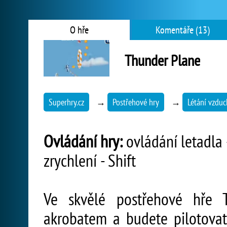
O hře
Komentáře (13)
Thunder Plane
Superhry.cz
→
Postřehové hry
→
Létání vzdu
Ovládání hry:
ovládání letadla -
zrychlení - Shift
Ve skvělé postřehové hře 
akrobatem a budete pilotovat