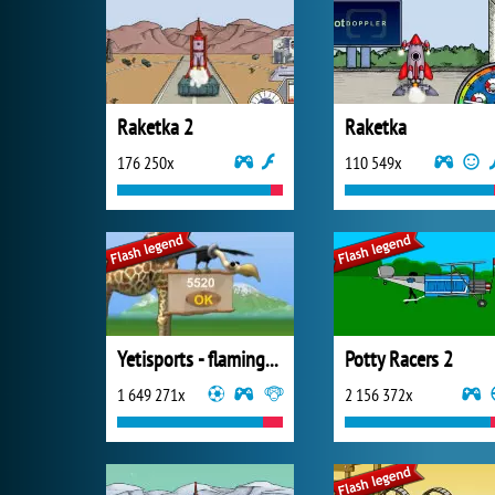
Raketka 2
Raketka
176 250x
110 549x
Yetisports - flamingo drive
Potty Racers 2
1 649 271x
2 156 372x