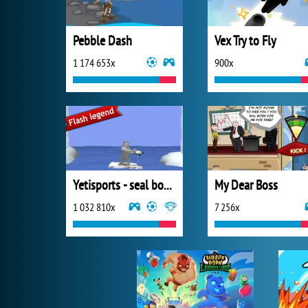
Pebble Dash
Vex Try to Fly
1 174 653x
900x
Yetisports - seal bounce
My Dear Boss
1 032 810x
7 256x