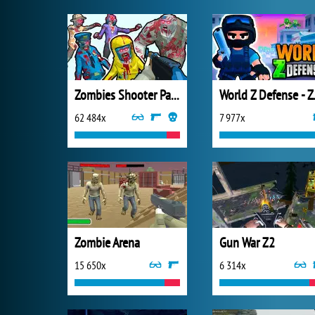
Zombies Shooter Part 1
World Z 
62 484x
7 977x
Zombie Arena
Gun War Z2
15 650x
6 314x