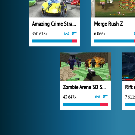
Amazing Crime Strange Stickman
Merge Rush Z
350 618x
6 066x
Zombie Arena 3D Survival
43 647x
7 611