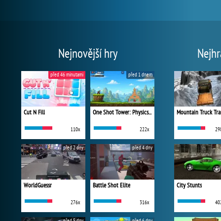
Nejnovější hry
Nejhr
před 46 minutami
před 1 dnem
Cut N Fill
One Shot Tower: Physics Destroyer
Mountain Truck Tra
110x
222x
29
před 2 dny
před 4 dny
WorldGuessr
Battle Shot Elite
City Stunts
276x
316x
40
před 5 dny
před 6 dny