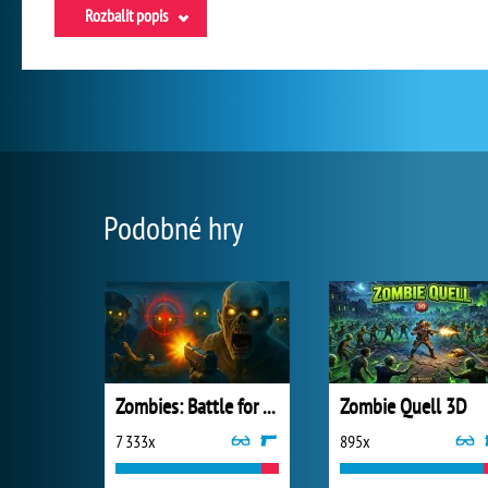
Rozbalit popis
Podobné hry
Zombies: Battle for Survival
Zombie Quell 3D
7 333x
895x