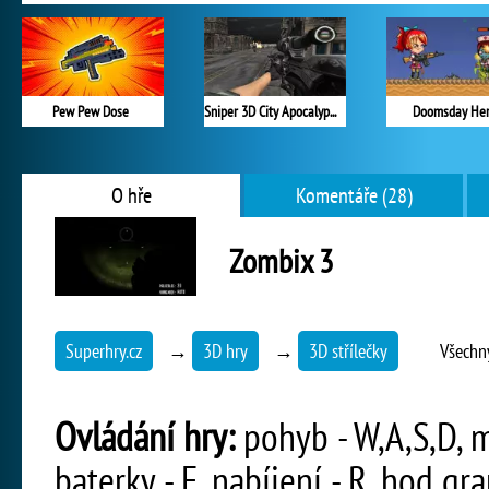
Pew Pew Dose
Sniper 3D City Apocalypse
Doomsday He
O hře
Komentáře (28)
Zombix 3
Superhry.cz
→
3D hry
→
3D střílečky
Všechn
Ovládání hry:
pohyb - W,A,S,D, m
baterky - F, nabíjení - R, hod gra