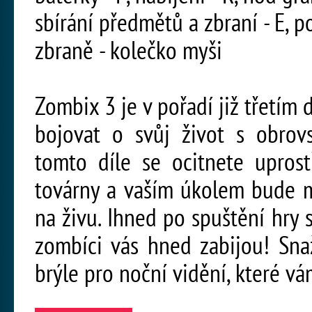
sbírání předmětů a zbraní - E, p
zbraně - kolečko myši
Zombix 3 je v pořadí již třetím d
bojovat o svůj život s obrov
tomto díle se ocitnete upros
továrny a vaším úkolem bude m
na živu. Ihned po spuštění hry s
zombíci vás hned zabijou! Sna
brýle pro noční vidění, které v