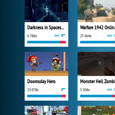
Darkness in Spaceship
Warfar
6 786x
25 664x
Doomsday Hero
23 078x
5 504x