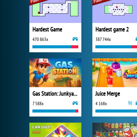
Hardest Game
Hardest game 2
470 863x
387 744x
Gas Station: Junkyard Tycoon
Juice Merge
7 588x
4 168x