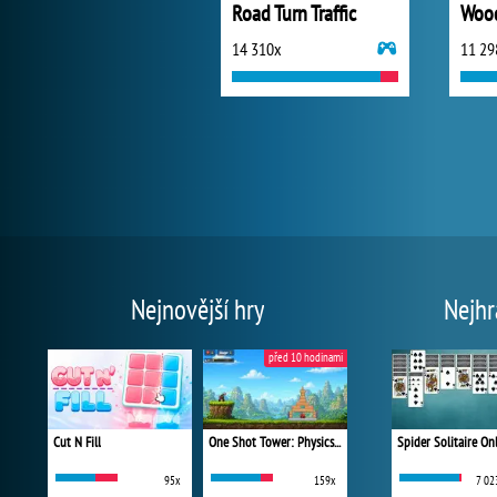
Road Turn Traffic
Wood
14 310x
11 29
Nejnovější hry
Nejhr
před 10 hodinami
Cut N Fill
One Shot Tower: Physics Destroyer
Spider Solitaire On
95x
159x
7 02