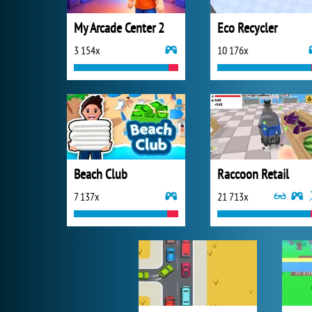
My Arcade Center 2
Eco Recycler
3 154x
10 176x
Beach Club
Raccoon Retail
7 137x
21 713x