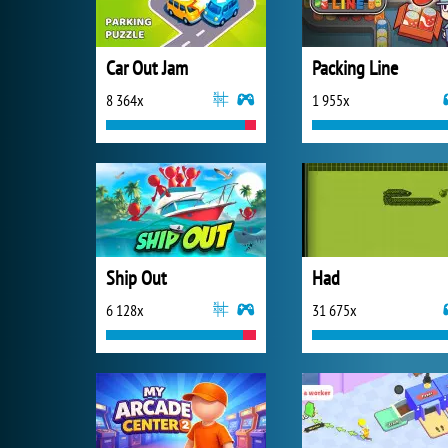
Car Out Jam
Packing Line
8 364x
1 955x
Ship Out
Had
6 128x
31 675x