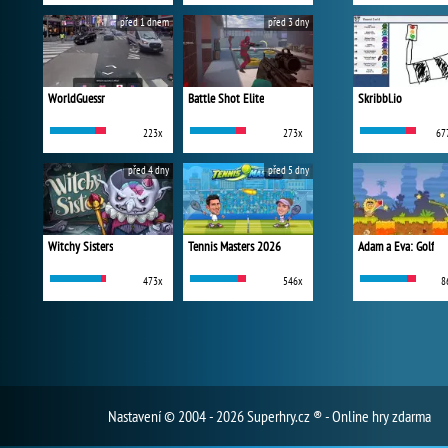
před 1 dnem
před 3 dny
WorldGuessr
Battle Shot Elite
Skribbl.io
223x
273x
67
před 4 dny
před 5 dny
Witchy Sisters
Tennis Masters 2026
Adam a Eva: Golf
473x
546x
8
Nastavení
© 2004 - 2026 Superhry.cz ® - Online hry zdarma