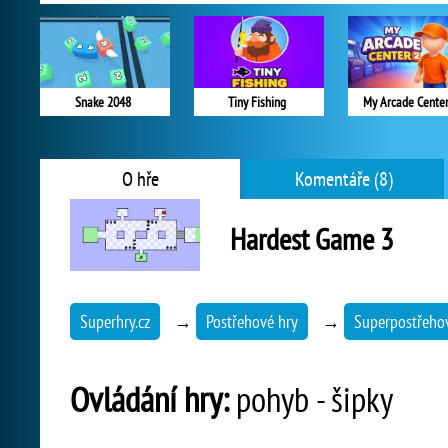
Snake 2048
Tiny Fishing
My Arcade Center
O hře
Komentáře (8)
Hardest Game 3
Superhry.cz
→
Postřehové hry
→
Superpostřeho
Ovládání hry:
pohyb - šipky