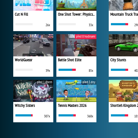
Cut N Fill
One Shot Tower: Physics Destroyer
Mountain Truck Tra
26x
33x
29
před 8 hodinami
WorldGuessr
Battle Shot Elite
City Stunts
39x
85x
40
před 1 dnem
před 3 dny
Witchy Sisters
Tennis Masters 2026
Shortie's Kingdom 
307x
368x
10