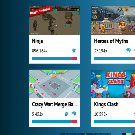
Ninja
Heroes of Myths
896 164x
37 194x
Crazy War: Merge Battle
Kings Clash
5 452x
10 595x