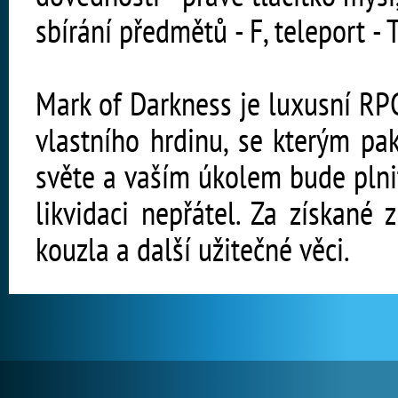
sbírání předmětů - F, teleport - T,
Mark of Darkness je luxusní RPG
vlastního hrdinu, se kterým pa
světe a vaším úkolem bude plnit
likvidaci nepřátel. Za získané 
kouzla a další užitečné věci.