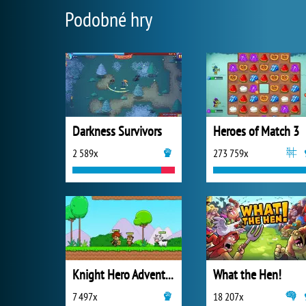
Podobné hry
Darkness Survivors
Heroes of Match 3
2 589x
273 759x
Knight Hero Adventure Idle RPG
What the Hen!
7 497x
18 207x