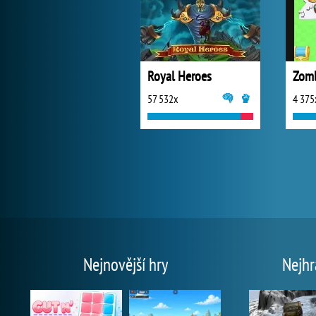
Royal Heroes
Zomb
57 532x
4 375
Nejnovější hry
Nejhr