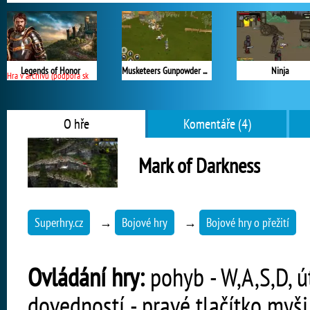
Legends of Honor
Musketeers Gunpowder vs Steel
Ninja
Hra v archivu (podpora skončila)
O hře
Komentáře (4)
Mark of Darkness
Superhry.cz
→
Bojové hry
→
Bojové hry o přežití
Ovládání hry:
pohyb - W,A,S,D, út
dovedností - pravé tlačítko myši, 