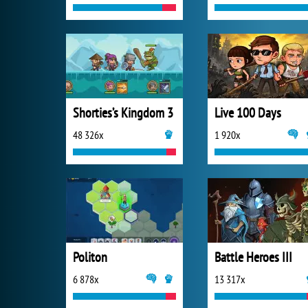
Shorties’s Kingdom 3
Live 100 Days
48 326x
1 920x
Politon
Battle Heroes III
6 878x
13 317x