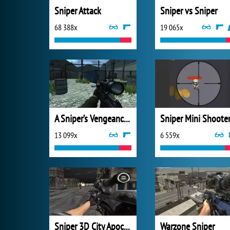
Sniper Attack
Sniper vs Sniper
68 388x
19 065x
A Sniper’s Vengeance : The Story of Linh
Sniper Mini Shooter
13 099x
6 559x
Sniper 3D City Apocalypse
Warzone Sniper