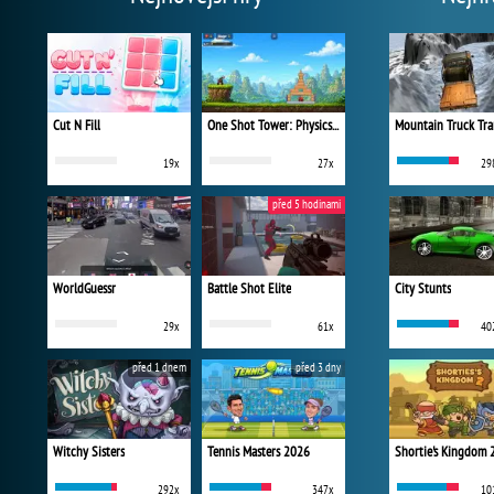
Cut N Fill
One Shot Tower: Physics Destroyer
Mountain Truck Tra
19x
27x
29
před 5 hodinami
WorldGuessr
Battle Shot Elite
City Stunts
29x
61x
40
před 1 dnem
před 3 dny
Witchy Sisters
Tennis Masters 2026
Shortie's Kingdom 
292x
347x
10