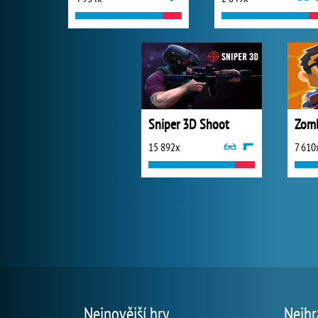
Sniper 3D Shoot
Zomb
15 892x
7 610
Nejnovější hry
Nejhr