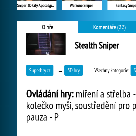
Sniper 3D City Apocalypse
Warzone Sniper
Fantasy Snipe
O hře
Komentáře (22)
Stealth Sniper
Superhry.cz
→
3D hry
Všechny kategorie:
S
Ovládání hry:
míření a střelba 
kolečko myši, soustředění pro p
pauza - P