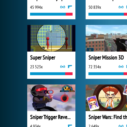
45 994x
50 839x
Super Sniper
Sniper Mission 3D
23 523x
72 354x
Sniper Trigger Revenge
4 934x
2 649x