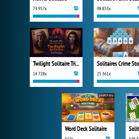
73 957x
98 853x
Twilight Solitaire TriPeaks
14 728x
25 361x
před 19 dny
Word Deck Solitaire
Soli
617x
628 3