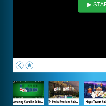
▶ STA
Amazing Klondike Solitaire
Tri Peaks Emerland Solitaire
Magic Towers Soli