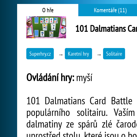
O hře
Komentáře (11)
101 Dalmatians Car
Superhry.cz
→
Karetní hry
→
Solitaire
Ovládání hry:
myší
101 Dalmatians Card Battle j
populárního solitairu. Vaší
dalmatiny ze spárů zlé čarodě
uprostřed stolu, které jsou o ho