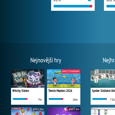
Nejnovější hry
Nejhr
před 23 hodinami
Witchy Sisters
Tennis Masters 2026
Spider Solitaire On
79x
184x
7 01
před 2 dny
před 3 dny