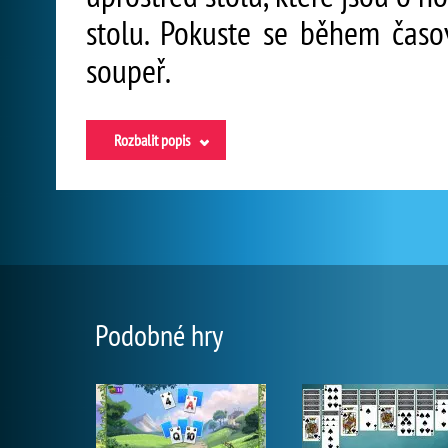
stolu. Pokuste se během časo
soupeř.
Rozbalit popis
Podobné hry