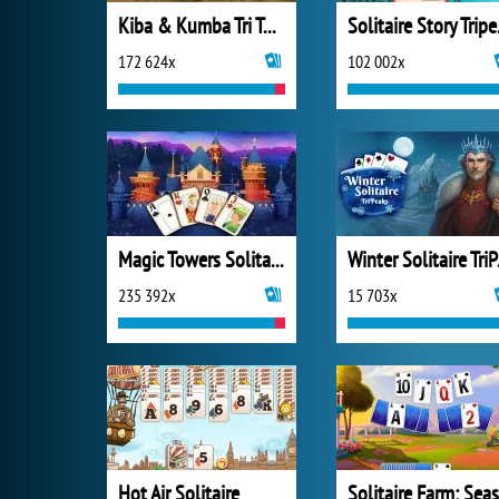
Kiba & Kumba Tri Towers Solitaire
Soli
172 624x
102 002x
Magic Towers Solitaire
Wint
235 392x
15 703x
Hot Air Solitaire