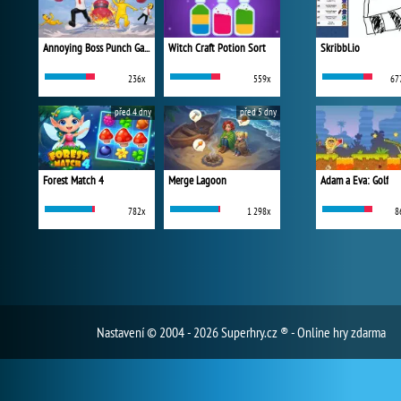
Annoying Boss Punch Game
Witch Craft Potion Sort
Skribbl.io
236x
559x
67
před 4 dny
před 5 dny
Forest Match 4
Merge Lagoon
Adam a Eva: Golf
782x
1 298x
8
Nastavení
© 2004 - 2026 Superhry.cz ® - Online hry zdarma