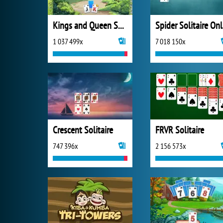
Kings and Queen Solitaire Tripeaks
S
1 037 499x
7 018 150x
Crescent Solitaire
FRVR Solitaire
747 396x
2 156 573x