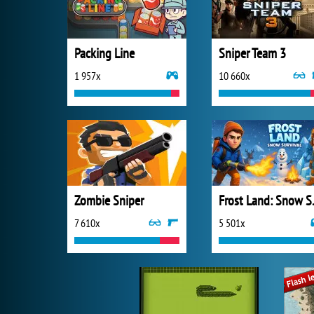
Packing Line
Sniper Team 3
1 957x
10 660x
Zombie Sniper
Frost 
7 610x
5 501x