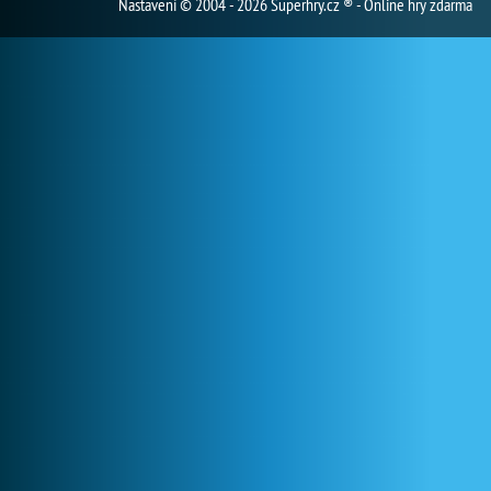
Nastavení
© 2004 - 2026 Superhry.cz ® - Online hry zdarma