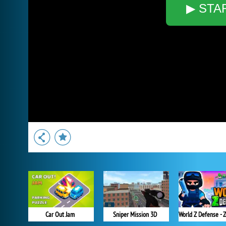
▶ STA
Car Out Jam
Sniper Mission 3D