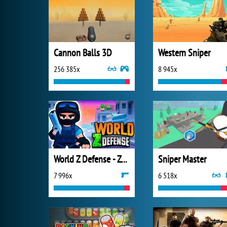
Cannon Balls 3D
Western Sniper
256 385x
8 945x
World Z Defense - Zombie Defense
Sniper Master
7 996x
6 518x