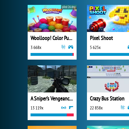
před 26 dny
Woolloop! Color Puzzle
Pixel Shoot
3 668x
5 625x
A Sniper’s Vengeance : The Story of Linh
Crazy Bus Station
13 119x
22 858x