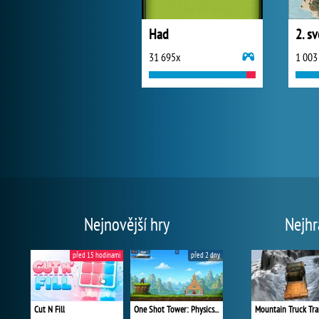
Had
2. s
31 695x
1 003
Nejnovější hry
Nejhr
před 15 hodinami
před 2 dny
Cut N Fill
One Shot Tower: Physics Destroyer
Mountain Truck Tra