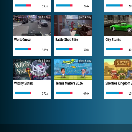
193x
294x
29
před 3 dny
před 4 dny
WorldGuessr
Battle Shot Elite
City Stunts
369x
370x
40
před 5 dny
před 6 dny
Witchy Sisters
Tennis Masters 2026
Shortie's Kingdom 
571x
676x
10