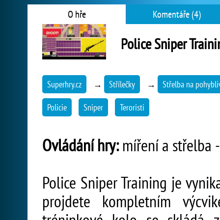
O hře
Komentáře (4)
Police Sniper Traini
Superhry.cz
→
Střílečky
→
Střelba na pohybliv
Policie
Sniper
Teroristi
Ovládání hry:
míření a střelba -
Police Sniper Training je vynikaj
projdete kompletním výcvik
tréninkové kolo se skládá z