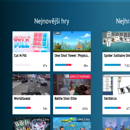
Nejnovější hry
Nejhr
Cut N Fill
One Shot Tower: Physics Destroyer
Spider Solitaire On
47x
48x
7 02
před 21 hodinami
WorldGuessr
Battle Shot Elite
Skribbl.io
54x
163x
67
před 2 dny
před 3 dny