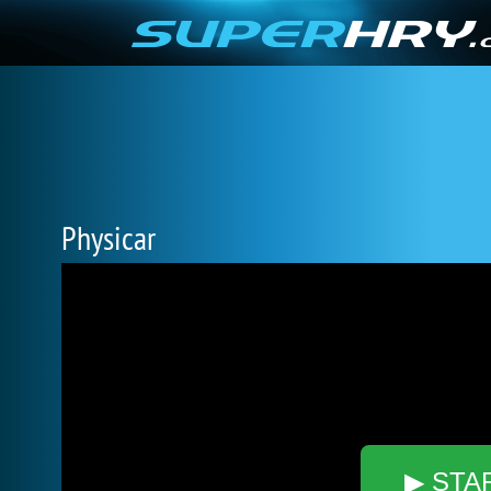
Physicar
▶ STA