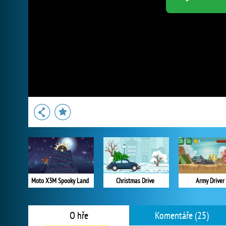
Moto X3M Spooky Land
Christmas Drive
Army Driver
O hře
Komentáře (25)