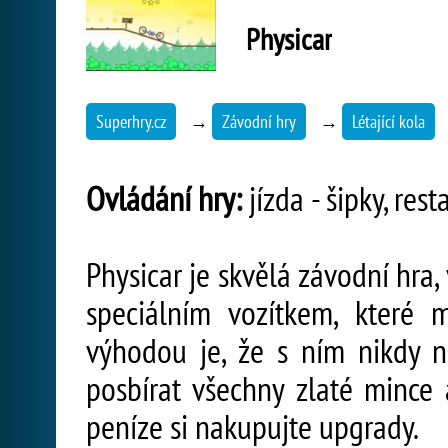
Physicar
Superhry.cz
→
Závodní hry
→
Létající kola
Ovládání hry:
jízda - šipky, resta
Physicar je skvělá závodní hra,
speciálním vozítkem, které
výhodou je, že s ním nikdy 
posbírat všechny zlaté mince 
peníze si nakupujte upgrady.