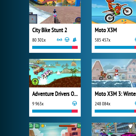
City Bike Stunt 2
Moto X3M
80 301x
585 457x
Adventure Drivers Online
Moto X3M 3: Winte
9 963x
248 084x