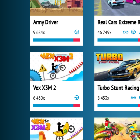
Army Driver
9 684x
46 749x
Vex X3M 2
Turbo Stunt Racing
6 430x
8 453x