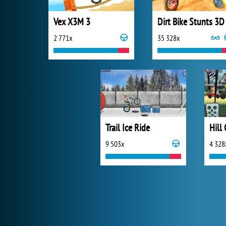
Vex X3M 3
Dirt Bike Stunts 3D
2 771x
35 328x
Trail Ice Ride
Hill
9 503x
4 328