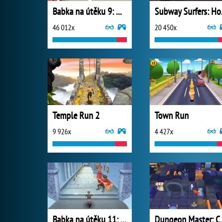
Babka na útěku 9: Miami
Subw
46 012x
20 450x
Temple Run 2
Town Run
9 926x
4 427x
Babka na útěku 11: Rusko
Dungeon Ma