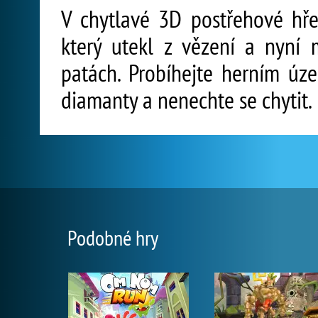
V chytlavé 3D postřehové hře 
který utekl z vězení a nyní m
patách. Probíhejte herním úze
diamanty a nenechte se chytit.
Podobné hry