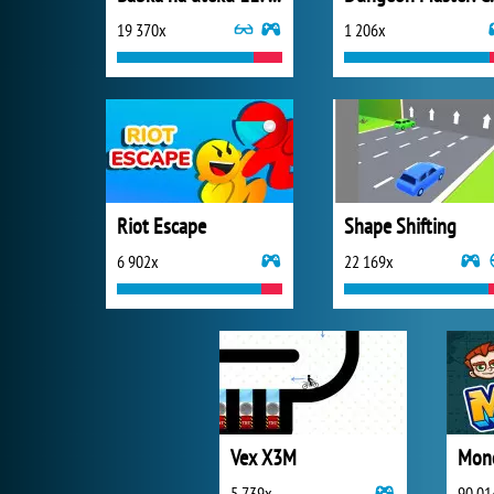
19 370x
1 206x
Riot Escape
Shape Shifting
6 902x
22 169x
Vex X3M
Mone
5 739x
90 01