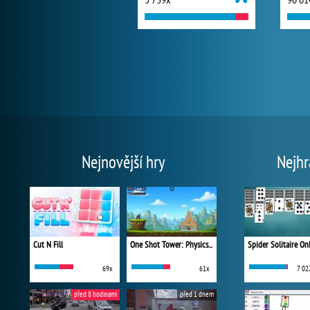
Nejnovější hry
Nejhr
Cut N Fill
One Shot Tower: Physics Destroyer
Spider Solitaire On
69x
61x
7 02
před 8 hodinami
před 1 dnem