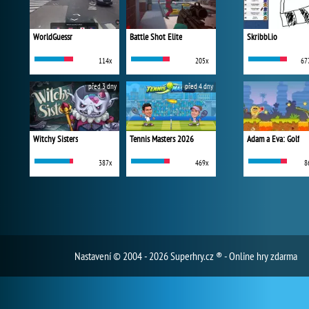
WorldGuessr
Battle Shot Elite
Skribbl.io
114x
205x
67
před 3 dny
před 4 dny
Witchy Sisters
Tennis Masters 2026
Adam a Eva: Golf
387x
469x
8
Nastavení
© 2004 - 2026 Superhry.cz ® - Online hry zdarma