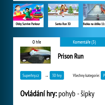
Obby Survive Parkour
Santa Run 3D
Babka na útěku 11:
O hře
Komentáře (3)
Prison Run
Superhry.cz
→
3D hry
Všechny kategorie:
P
Ovládání hry:
pohyb - šipky