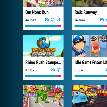
Om Nom: Run
Relic Runway
44 351x
26 764x
Rhino Rush Stampede Online
Idle Game Prison Li
9 521x
5 353x