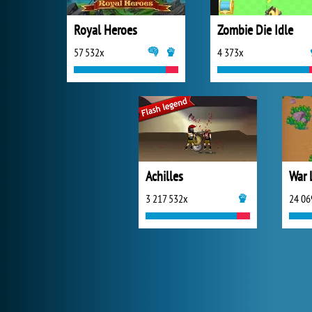
Royal Heroes
Zombie Die Idle
57 532x
4 373x
Achilles
War 
3 217 532x
24 06