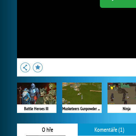
Battle Heroes III
Musketeers Gunpowder vs Steel
Ninja
O hře
Komentáře (1)