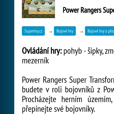
Power Rangers Supe
Superhry.cz
→
Bojové hry
→
Bojové hry o přež
Ovládání hry:
pohyb - šipky, zm
mezerník
Power Rangers Super Transform
budete v roli bojovníků z Po
Procházejte herním územím, 
přepínejte své bojovníky.