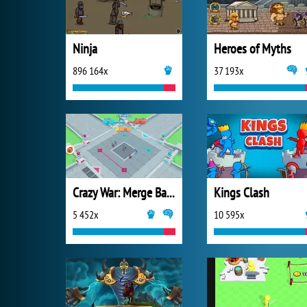
Ninja
Heroes of Myths
896 164x
37 193x
Crazy War: Merge Battle
Kings Clash
5 452x
10 595x