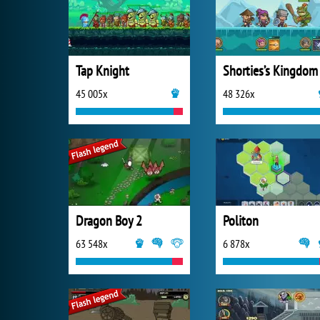
Tap Knight
Shorties’s Kingdom
45 005x
48 326x
Dragon Boy 2
Politon
63 548x
6 878x