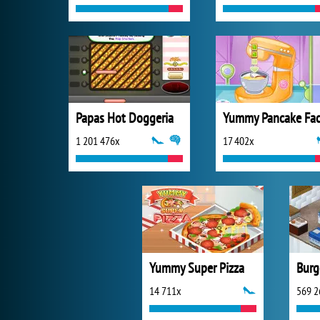
Papas Hot Doggeria
1 201 476x
17 402x
Yummy Super Pizza
Burg
14 711x
569 2