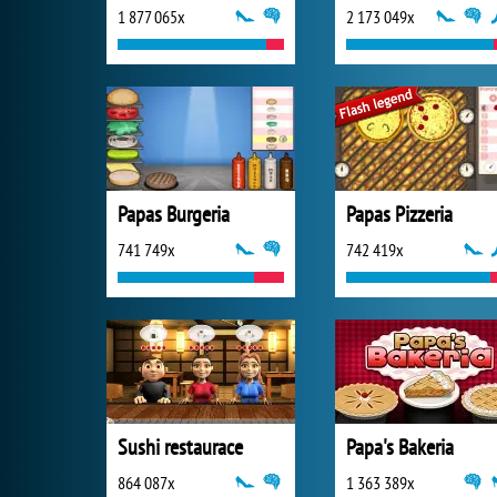
1 877 065x
2 173 049x
Papas Burgeria
Papas Pizzeria
741 749x
742 419x
Sushi restaurace
Papa's Bakeria
864 087x
1 363 389x