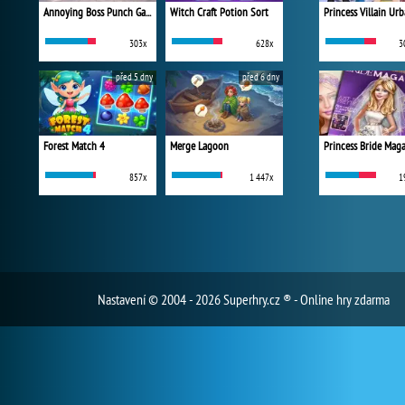
Annoying Boss Punch Game
Witch Craft Potion Sort
303x
628x
3
před 5 dny
před 6 dny
Forest Match 4
Merge Lagoon
Princess Bride Mag
857x
1 447x
1
Nastavení
© 2004 - 2026 Superhry.cz ® - Online hry zdarma