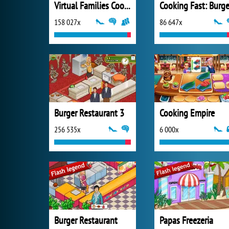
Virtual Families Cook Off
158 027x
86 647x
Burger Restaurant 3
Cooking Empire
256 535x
6 000x
Burger Restaurant
Papas Freezeria