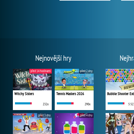
Nejnovější hry
Nejhr
před 14 hodinami
před 2 dny
Witchy Sisters
Tennis Masters 2026
Bubble Shooter Ex
232x
290x
5 52
před 3 dny
před 4 dny