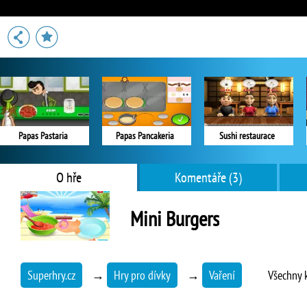
Papas Pastaria
Papas Pancakeria
Sushi restaurace
O hře
Komentáře (3)
Mini Burgers
Superhry.cz
→
Hry pro dívky
→
Vaření
Všechny 