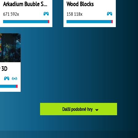
Arkadium Buuble Shooter
Wood Blocks
671 592x
158 118x
r 3D
Další podobné hry