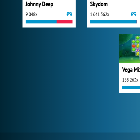
Johnny Deep
Skydom
9 048x
1 641 562x
188 263x