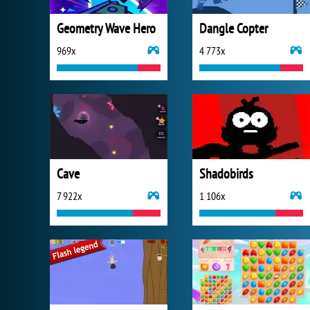
Geometry Wave Hero
Dangle Copter
969x
4 773x
Cave
Shadobirds
7 922x
1 106x