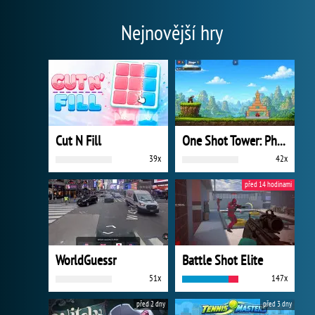
Nejnovější hry
Cut N Fill
One Shot Tower: Physics Destroyer
39x
42x
před 14 hodinami
WorldGuessr
Battle Shot Elite
51x
147x
před 2 dny
před 3 dny