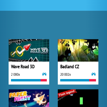
Wave Road 3D
Badland CZ
2 080x
20 002x