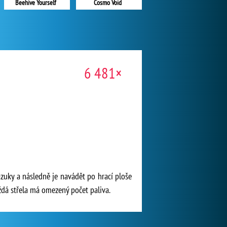
Beehive Yourself
Cosmo Void
6 481×
azuky a následně je navádět po hrací ploše
aždá střela má omezený počet paliva.