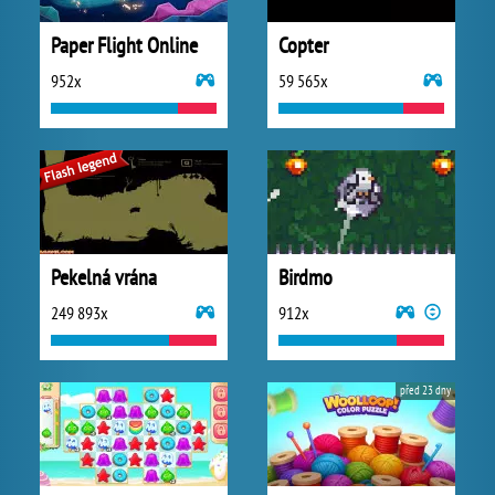
Paper Flight Online
Copter
952x
59 565x
Pekelná vrána
Birdmo
249 893x
912x
před 23 dny