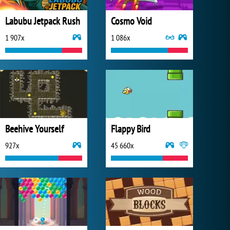
Labubu Jetpack Rush
Cosmo Void
1 907x
1 086x
Beehive Yourself
Flappy Bird
927x
45 660x