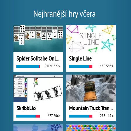
Nejhranější hry včera
Spider Solitaire Online
Single Line
7 021 322x
136 593x
Skribbl.io
Mountain Truck Transport
677 206x
298 112x