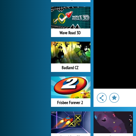
Wave Road 3D
Badland CZ
Frisbee Forever 2