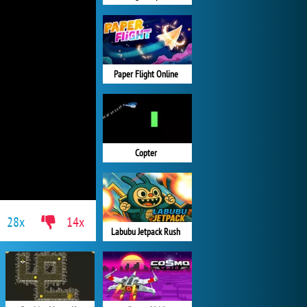
Paper Flight Online
Copter
28x
14x
Labubu Jetpack Rush