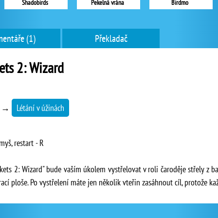
Shadobirds
Pekelná vrána
Birdmo
entáře (1)
Překladač
ets 2: Wizard
→
Létání v úžinách
myš, restart - R
kets 2: Wizard" bude vaším úkolem vystřelovat v roli čaroděje střely z b
rací ploše. Po vystřelení máte jen několik vteřin zasáhnout cíl, protože k