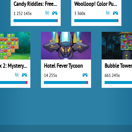
Candy Riddles: Free Match 3 Puzzle
Woolloop! Color Puzzle
1 252 143x
3 360x
Vega Mix 2: Mystery of Island
Hotel Fever Tycoon
Bubble Towe
14 255x
661 243x