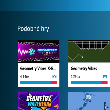
Podobné hry
Geometry Vibes X-Ball
Geometry Vibes
4 146x
6 290x