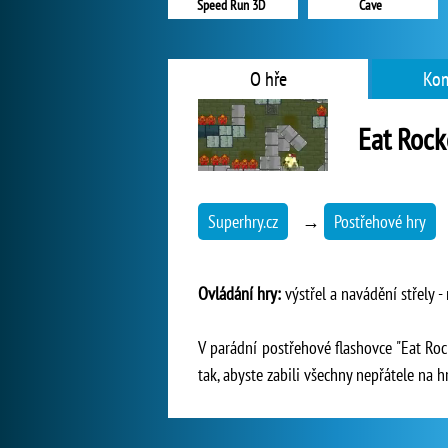
Speed Run 3D
Cave
O hře
Kom
Eat Rock
Superhry.cz
→
Postřehové hry
Ovládání hry:
výstřel a navádění střely - 
V parádní postřehové flashovce "Eat Roc
tak, abyste zabili všechny nepřátele na h