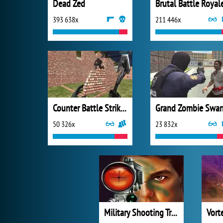
Dead Zed
Brutal Battle Royal
393 638x
211 446x
Counter Battle Strike SWAT
Grand Zombie Swa
50 326x
23 832x
Military Shooting Training
Vort