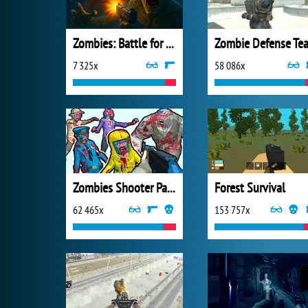
Zombies: Battle for Survival
Zombie Defense Te
7 325x
58 086x
Zombies Shooter Part 1
Forest Survival
62 465x
153 757x