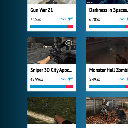
Gun War Z1
Darknes
7 153x
6 785x
Sniper 3D City Apocalypse
45 996x
5 493x