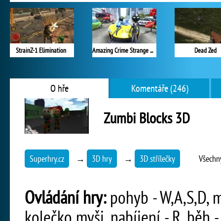
StrainZ-1 Elimination
Amazing Crime Strange Stickman
Dead Zed
O hře
Komentáře (246)
Zumbi Blocks 3D
Superhry.cz
→
3D hry
→
3D střílečky
Všechn
Ovládání hry:
pohyb - W,A,S,D, m
kolečko myši, nabíjení - R, běh - 