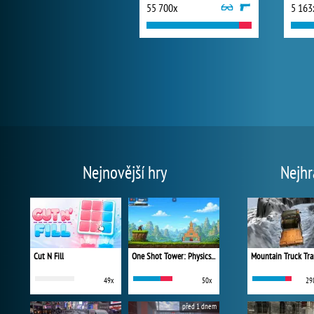
55 700x
5 163
Nejnovější hry
Nejhr
Cut N Fill
One Shot Tower: Physics Destroyer
Mountain Truck Tra
49x
50x
29
před 1 dnem