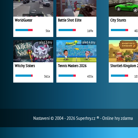
WorldGuessr
Battle Shot Elite
City Stunts
56x
169x
40
před 3 dny
před 4 dny
Witchy Sisters
Tennis Masters 2026
Shortie's Kingdom 
361x
435x
10
Nastavení
© 2004 - 2026 Superhry.cz ® - Online hry zdarma