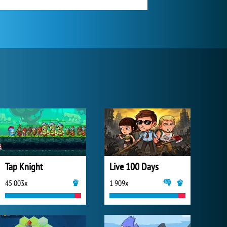
Tap Knight
Live 100 Days
45 003x
1 909x