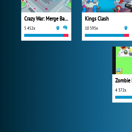
Crazy War: Merge Battle
Kings Clash
5 452x
10 595x
Zombie 
4 372x