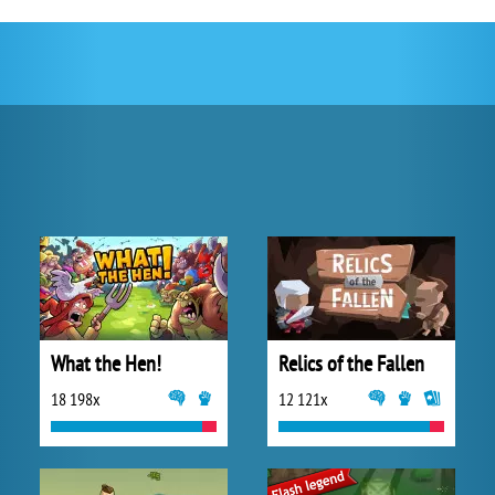
What the Hen!
Relics of the Fallen
18 198x
12 121x