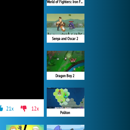
World of Fighters: Iron Fists
Senya and Oscar 2
Dragon Boy 2
21x
12x
Politon