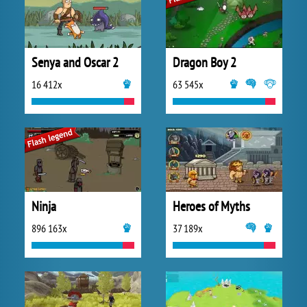
Senya and Oscar 2
Dragon Boy 2
16 412x
63 545x
Ninja
Heroes of Myths
896 163x
37 189x