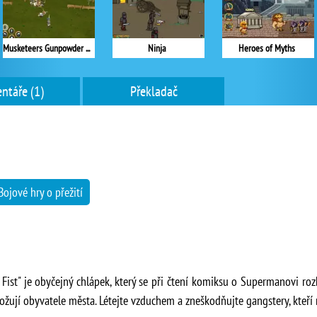
Musketeers Gunpowder vs Steel
Ninja
Heroes of Myths
ntáře (1)
Překladač
Bojové hry o přežití
Fist" je obyčejný chlápek, který se při čtení komiksu o Supermanovi roz
rožují obyvatele města. Létejte vzduchem a zneškodňujte gangstery, kteří 