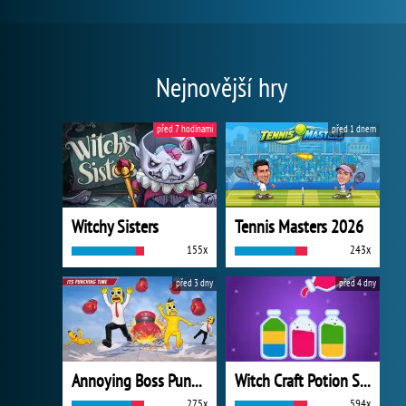
Nejnovější hry
před 7 hodinami
před 1 dnem
Witchy Sisters
Tennis Masters 2026
155x
243x
před 3 dny
před 4 dny
Annoying Boss Punch Game
Witch Craft Potion Sort
275x
594x