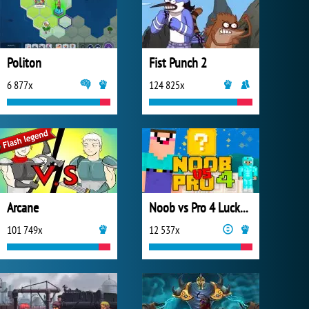
Politon
Fist Punch 2
6 877x
124 825x
Arcane
Noob vs Pro 4 Lucky Block
101 749x
12 537x