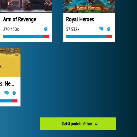
Arm of Revenge
Royal Heroes
270 450x
57 532x
Frozen Islands: New Horizons
Další podobné hry