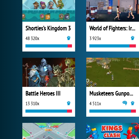
Shorties’s Kingdom 3
World of Fighters: Iron Fists
48 320x
3 923x
Battle Heroes III
Musketeers Gunpowder vs Steel
13 310x
4 511x