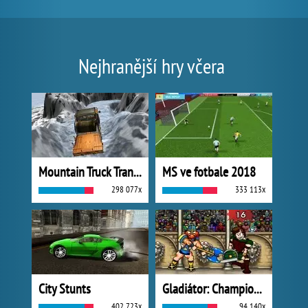
Nejhranější hry včera
Mountain Truck Transport
MS ve fotbale 2018
298 077x
333 113x
City Stunts
Gladiátor: Champions Sprint
402 723x
94 140x