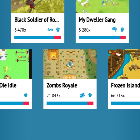
Black Soldier of Rome
My Dweller Gang
6 470x
5 280x
Die Idle
Zombs Royale
21 843x
66 713x