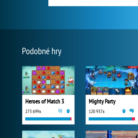
Podobné hry
Heroes of Match 3
Mighty Party
273 699x
120 937x