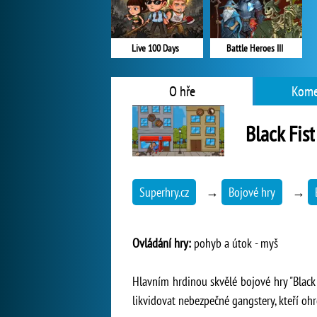
Live 100 Days
Battle Heroes III
O hře
Kome
Black Fist
Superhry.cz
→
Bojové hry
→
Ovládání hry:
pohyb a útok - myš
Hlavním hrdinou skvělé bojové hry "Black 
likvidovat nebezpečné gangstery, kteří oh