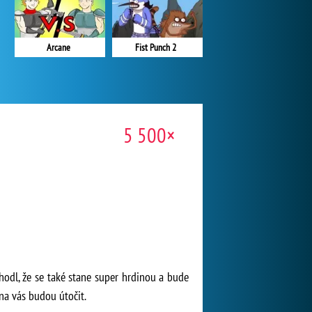
Fist Punch 2
Arcane
5 500×
hodl, že se také stane super hrdinou a bude
na vás budou útočit.