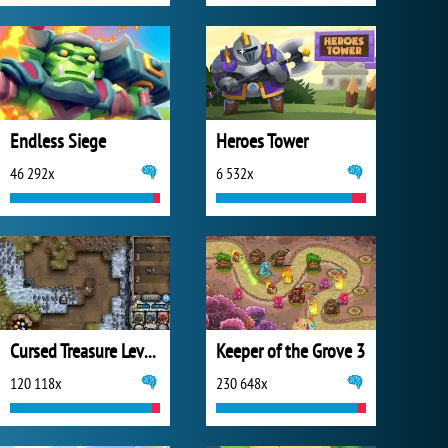
Endless Siege
Heroes Tower
46 292x
6 532x
Cursed Treasure Level Pack
Keeper of the Grove 3
120 118x
230 648x