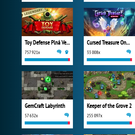
Toy Defense Plná Verze
Cursed Treasure One and Half
757 921x
33 008x
GemCraft Labyrinth
Keeper of the Grove 2
57 632x
255 097x