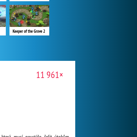
Keeper of the Grove 2
11 961×
 která musí neustále čelit útokům