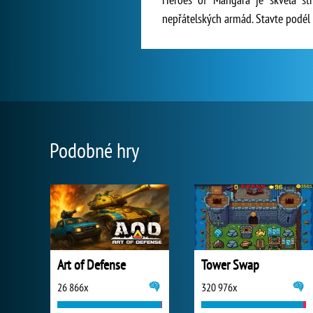
nepřátelských armád. Stavte podél 
Podobné hry
Art of Defense
Tower Swap
26 866x
320 976x