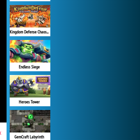
Kingdom Defense Chaos Time
Endless Siege
Heroes Tower
x
GemCraft Labyrinth