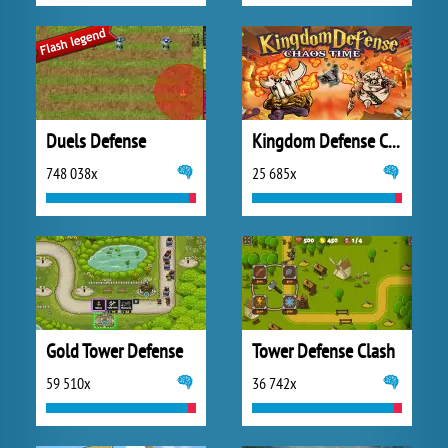
Duels Defense
Kingdom Defense Chaos Time
748 038x
25 685x
Gold Tower Defense
Tower Defense Clash
59 510x
36 742x