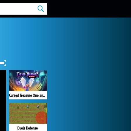
Cursed Treasure One and Half
Duels Defense