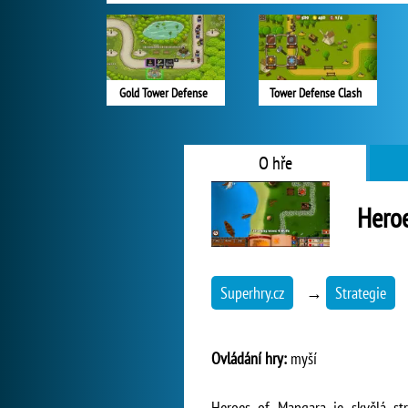
Gold Tower Defense
Tower Defense Clash
O hře
Hero
Superhry.cz
→
Strategie
Ovládání hry:
myší
Heroes of Mangara je skvělá str