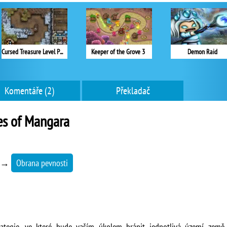
Cursed Treasure Level Pack
Keeper of the Grove 3
Demon Raid
Komentáře (2)
Překladač
es of Mangara
→
Obrana pevnosti
ategie, ve které bude vaším úkolem bránit jednotlivá území země,