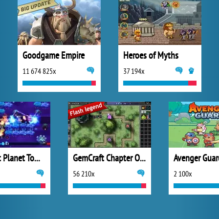
Goodgame Empire
Heroes of Myths
11 674 825x
37 194x
The Lost Planet Tower Defense
GemCraft Chapter One The Forgotten
Avenger Guar
56 210x
2 100x