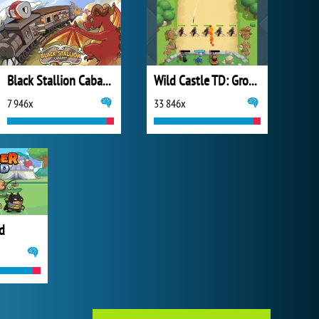
Black Stallion Cabaret
Wild Castle TD: Grow Empire
7 946x
33 846x
d