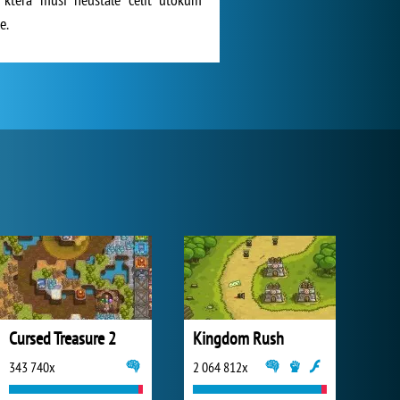
e.
Cursed Treasure 2
Kingdom Rush
343 740x
2 064 812x