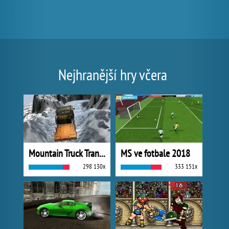
Nejhranější hry včera
Mountain Truck Transport
MS ve fotbale 2018
298 130x
333 151x