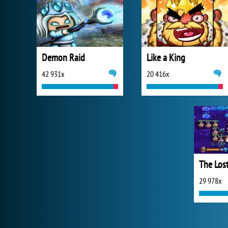
Demon Raid
Like a King
42 931x
20 416x
29 978x