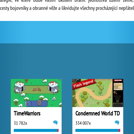
cesty bojovníky a obranné věže a likvidujte všechny procházející nepřátel
TimeWarriors
Condemned World TD
31 782x
334 007x