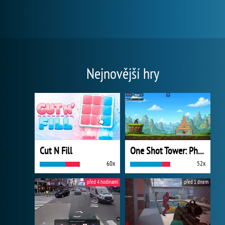
Nejnovější hry
Cut N Fill
One Shot Tower: Physics Destroyer
60x
52x
před 4 hodinami
před 1 dnem