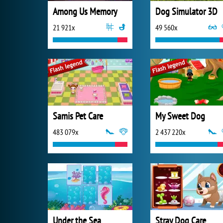
Among Us Memory
Dog Simulator 3D
21 921x
49 560x
Samis Pet Care
My Sweet Dog
483 079x
2 437 220x
Under the Sea
Stray Dog Care