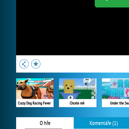
Crazy Dog Racing Fever
Chcete mě
Under the Se
O hře
Komentáře (1)