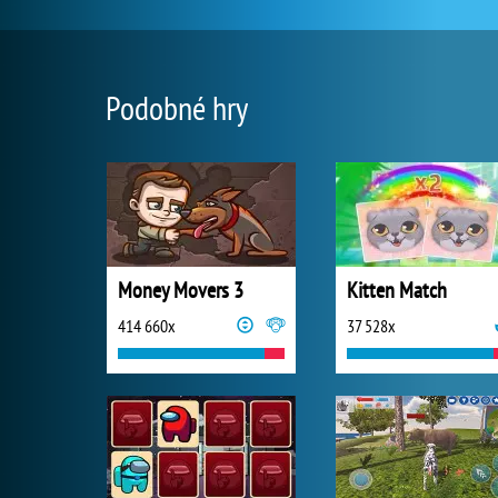
Podobné hry
Money Movers 3
Kitten Match
414 660x
37 528x