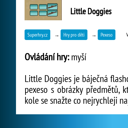
Little Doggies
Superhry.cz
→
Hry pro děti
→
Pexeso
Ovládání hry:
myší
Little Doggies je báječná flash
pexeso s obrázky předmětů, kt
kole se snažte co nejrychleji na