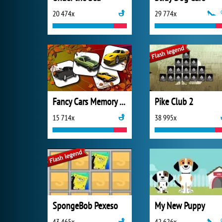
20 474x
29 774x
Fancy Cars Memory Match
Pike Club 2
15 714x
38 995x
SpongeBob Pexeso
My New Puppy
43 465x
42 626x