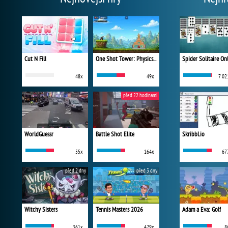
Cut N Fill
One Shot Tower: Physics Destroyer
Spider Solitaire On
48x
49x
7 02
před 22 hodinami
WorldGuessr
Battle Shot Elite
Skribbl.io
55x
164x
67
před 2 dny
před 3 dny
Witchy Sisters
Tennis Masters 2026
Adam a Eva: Golf
361x
429x
8