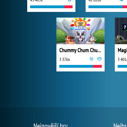
Chummy Chum Chums: Match
Magi
3 376x
3 401
Nejnovější hry
Nejhr